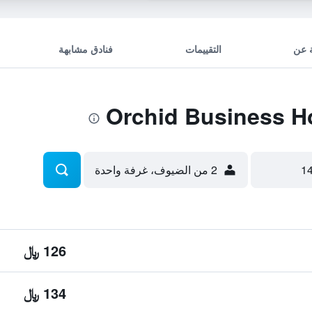
 عن
التقييمات
فنادق مشابهة
2 من الضيوف، غرفة واحدة
126 ﷼
134 ﷼