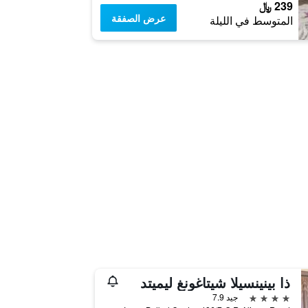
239 ﷼
عرض الصفقة
المتوسط في الليلة
ذا بينينسيلا شيتاغونغ ليميتد
4 نجوم
جيد 7.9