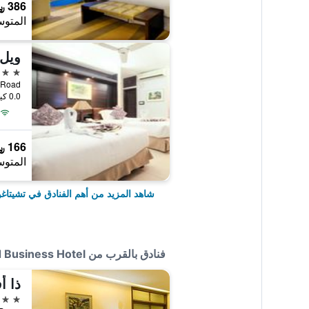
386 ﷼
المتوس
4 نجوم
0.0 كيلومتر عن وسط المدينة
166 ﷼
المتوس
شاهد المزيد من أهم الفنادق في تشيتاغو
فنادق بالقرب من Orchid Business Hotel
ذا أ
3 نجوم