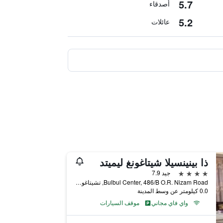
5.7
أصدقاء
5.2
عائلات
ذا بينينسيلا شيتاغونغ ليميتد
4 نجوم
جيد 7.9
Bulbul Center, 486/B O.R. Nizam Road, تشيتاغونغ, بنغلاديش
0.0 كيلومتر عن وسط المدينة
واي فاي مجاني
موقف السيارات