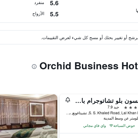
5.6
منفرد
5.5
الأزواج
ة مرشح أو تغيير بحثك أو مسح كل شيء لعرض التقييمات.
راديسون بلو تشاتوجرام باي فيو
جيد 7.9
S. S. Khaled Road, Lal Khan Bazar, تشيتاغونغ, بنغلاديش
حوض السباحة
واي فاي مجاني