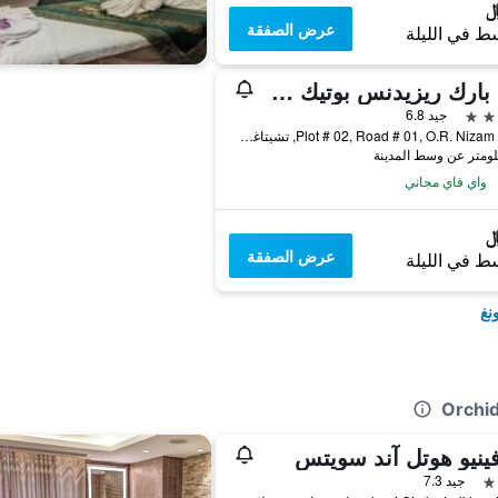
عرض الصفقة
ط في الليلة
ويل بارك ريزيدنس بوتيك هوتل
جيد 6.8
Plot # 02, Road # 01, O.R. Nizam Road, تشيتاغونغ, بنغلاديش
واي فاي مجاني
عرض الصفقة
ط في الليلة
نغ
فينيو هوتل آند سويتس
جيد 7.3