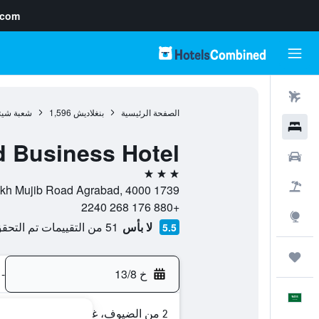
.com
رحلات طيران
الصفحة الرئيسية
بنغلاديش
1,596
شعبة شيتا
فنادق
d Business Hotel
سيارات
3 نجوم
حزم العروض
1739 Sheikh Mujib Road Agrabad, 4000, تشيتاغونغ, شعبة شيتاغونغ, بنغلاديش
+880 176 268 2240
استكشاف
لا بأس
51 من التقييمات تم التحقق منها
5.5
رحلات
خ 13/8
-
العَرَبِيَّة
2 من الضيوف، غرفة واحدة