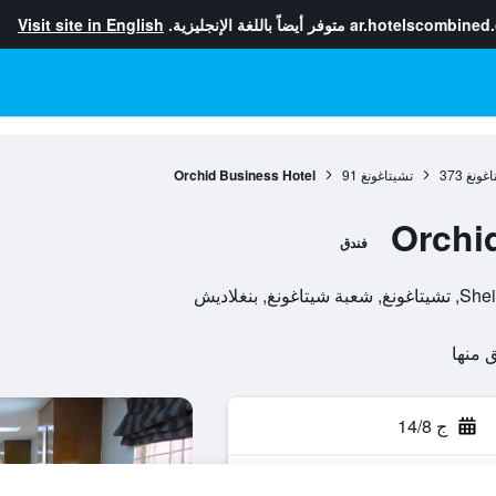
ar.hotelscombined
متوفر أيضاً باللغة الإنجليزية.
Visit site in English
غونغ
373
تشيتاغونغ
91
Orchid Business Hotel
Orchi
فندق
ج 14/8