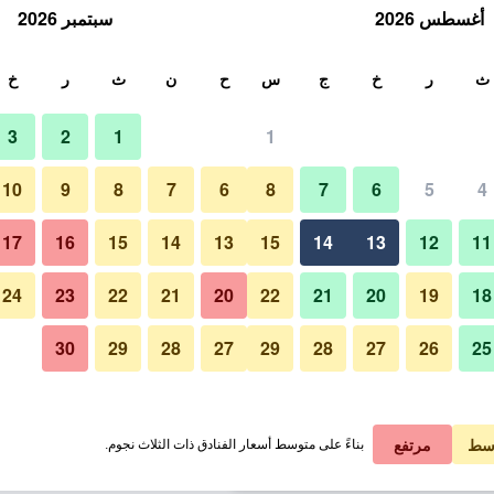
أغسطس 2026
سبتمبر 2026
ث
ث
ر
خ
ج
س
ح
ن
ث
ر
خ
3
2
1
1
لة الواحدة
10
9
8
7
6
8
7
6
5
4
ردهة
لي في الليلة
17
16
15
14
13
15
14
13
12
11
 ﷼
عرض الصفقة
24
23
22
21
20
22
21
20
19
18
30
29
28
27
29
28
27
26
25
صور لـ Orchid Business Hotel
 ﷼
عرض الصفقة
 ﷼
عرض الصفقة
سط
مرتفع
بناءً على متوسط أسعار الفنادق ذات الثلاث نجوم.