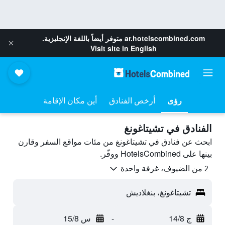
ar.hotelscombined.com
متوفر أيضاً باللغة الإنجليزية.
Visit site in English
رؤى
أرخص الفنادق
أين مكان الإقامة
الفنادق في تشيتاغونغ
ابحث عن فنادق في تشيتاغونغ من مئات مواقع السفر وقارن
بينها على HotelsCombined ووفّر.
2 من الضيوف، غرفة واحدة
تشيتاغونغ، بنغلاديش
ج 14/8
-
س 15/8