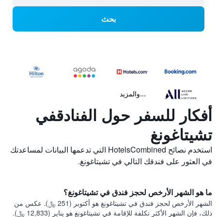
بحث
...والمزيد
أفكار للسفر حول الفنادقفي
تشيتاغونغ
استخدم نصائح HotelsCombined التي تدعمها البيانات لمساعدتك
في العثور على فندقك التالي في تشيتاغونغ.
ما هو الشهر الأرخص لحجز فندق في تشيتاغونغ؟
الشهر الأرخص لحجز فندق في تشيتاغونغ هو أكتوبر (251 ﷼). عكس من
ذلك، فإن الشهر الأكثر تكلفة للإقامة في تشيتاغونغ هو يناير (12,833 ﷼).