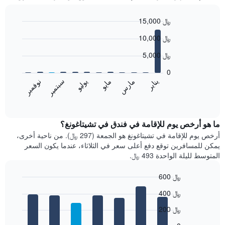
15,000 ﷼
Bar
Chart
10,000 ﷼
graphic.
chart
with
5,000 ﷼
12
bars.
0
مايو
نوفمبر
مارس
سبتمبر
يناير
يوليو
يعرض
المخطط
End
of
التالي
interactive
متوسط
chart
سعر
ما هو أرخص يوم للإقامة في فندق في تشيتاغونغ؟
غرفة
أرخص يوم للإقامة في تشيتاغونغ هو الجمعة (297 ﷼). من ناحية أخرى،
كل
يمكن للمسافرين توقع دفع أعلى سعر في الثلاثاء، عندما يكون السعر
شهر
المتوسط لليلة الواحدة 493 ﷼.
يتضمن
المخطط
600 ﷼
1
Bar
محور
Chart
400 ﷼
graphic.
chart
X
with
الذي
200 ﷼
7
يعرض
bars.