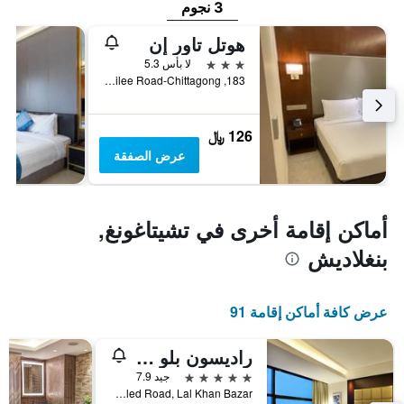
3 نجوم
هوتل تاور إن
3 نجوم
لا بأس 5.3
183, Jubilee Road-Chittagong, تشيتاغونغ, بنغلاديش
126 ﷼
عرض الصفقة
أماكن إقامة أخرى في تشيتاغونغ,
بنغلاديش
عرض كافة أماكن إقامة 91
راديسون بلو تشاتوجرام باي فيو
5 نجوم
جيد 7.9
S. S. Khaled Road, Lal Khan Bazar, تشيتاغونغ, بنغلاديش