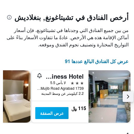
يتضمن
بالنجوم.
يتضمن
المخطط
1
المخطط
أرخص الفنادق في تشيتاغونغ, بنغلاديش
1
محور
X
محور
من بين جميع الفنادق التي وجدناها في تشيتاغونغ، فإن أسعار
Y
الذي
الذي
يعرض
أماكن الإقامة هذه هي الأرخص. عادةً ما تتفاوت الأسعار بناءً على
عدد
يعرض
التواريخ المختارة وتصنيف نجوم الفندق وموقعه.
الأيام
متوسط
قبل
سعر
غرفة
الإقامة
عرض كل الفنادق البالغ عددها 91
في
يتضمن
عطلة
المخطط
Orchid Business Hotel
نهاية
التالي
1
هذا
3 نجوم
لا بأس 5.5
محور
الأسبوع
1739 Sheikh Mujib Road Agrabad, تشيتاغونغ, بنغلاديش
Y
خلال
2.2 كيلومتر عن وسط المدينة
آخر
الذي
3
يعرض
115 ﷼
أيام
متوسط
عرض الصفقة
سعر
غرفة