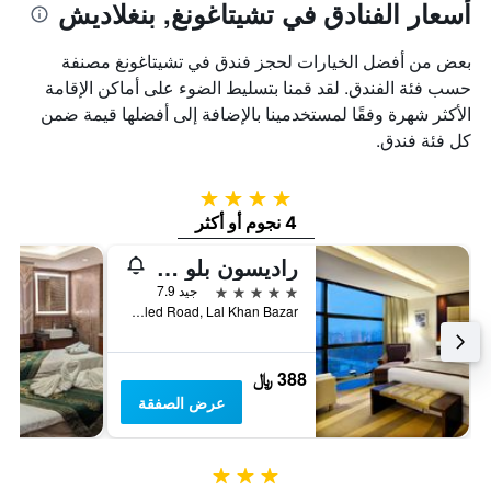
أسعار الفنادق في تشيتاغونغ, بنغلاديش
بعض من أفضل الخيارات لحجز فندق في تشيتاغونغ مصنفة
حسب فئة الفندق. لقد قمنا بتسليط الضوء على أماكن الإقامة
الأكثر شهرة وفقًا لمستخدمينا بالإضافة إلى أفضلها قيمة ضمن
كل فئة فندق.
4 نجوم
4 نجوم أو أكثر
راديسون بلو تشاتوجرام باي فيو
5 نجوم
جيد 7.9
S. S. Khaled Road, Lal Khan Bazar, تشيتاغونغ, بنغلاديش
388 ﷼
عرض الصفقة
3 نجوم