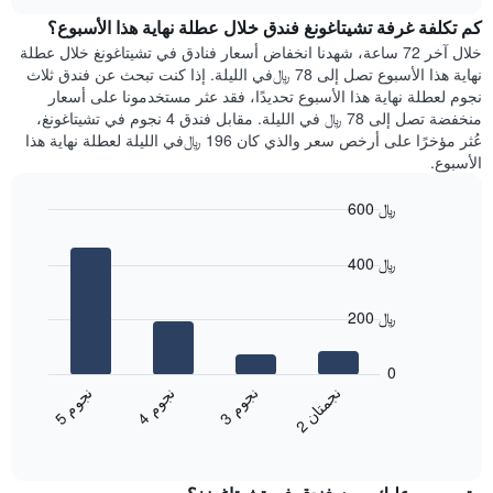
هذه
chart
محور
كم تكلفة غرفة تشيتاغونغ فندق خلال عطلة نهاية هذا الأسبوع؟
الليلة
Y
الذي
خلال آخر 72 ساعة، شهدنا انخفاض أسعار فنادق في تشيتاغونغ خلال عطلة
الذي
عُثر
نهاية هذا الأسبوع تصل إلى 78 ﷼في الليلة. إذا كنت تبحث عن فندق ثلاث
يعرض
عليه
نجوم لعطلة نهاية هذا الأسبوع تحديدًا، فقد عثر مستخدمونا على أسعار
متوسط
خلال
منخفضة تصل إلى 78 ﷼ في الليلة. مقابل فندق 4 نجوم في تشيتاغونغ،
سعر
آخر
عُثر مؤخرًا على أرخص سعر والذي كان 196 ﷼في الليلة لعطلة نهاية هذا
غرفة
3
الأسبوع.
أيام
مع
600 ﷼
التصنيف
Bar
حسب
Chart
graphic.
chart
النجوم
400 ﷼
with
يتضمن
4
المخطط
bars.
200 ﷼
1
محور
يعرض
X
المخطط
0
التي
التالي
ن
ن
ن
م
ن
م
ن
م
تعرض
متوسط
3
ج
و
4
ج
و
5
ج
و
2
ج
م
ت
ا
فئات
End
سعر
of
الفنادق
الغرفة
interactive
بالنجوم.
خلال
chart
يتضمن