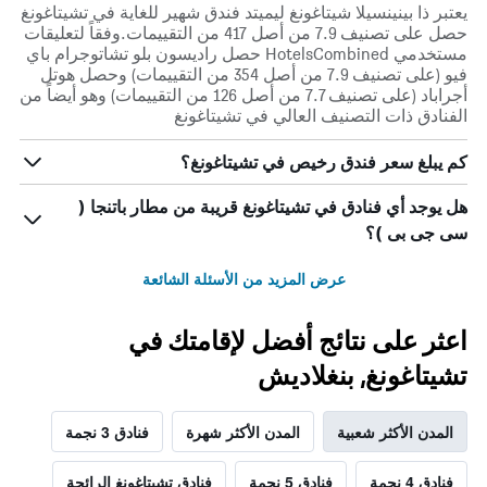
يعتبر ذا بينينسيلا شيتاغونغ ليميتد فندق شهير للغاية في تشيتاغونغ
حصل على تصنيف 7.9 من أصل 417 من التقييمات.وفقاً لتعليقات
مستخدمي HotelsCombined حصل راديسون بلو تشاتوجرام باي
فيو (على تصنيف 7.9 من أصل 354 من التقييمات) وحصل هوتل
أجراباد (على تصنيف 7.7 من أصل 126 من التقييمات) وهو أيضاً من
الفنادق ذات التصنيف العالي في تشيتاغونغ
كم يبلغ سعر فندق رخيص في تشيتاغونغ؟
هل يوجد أي فنادق في تشيتاغونغ قريبة من مطار باتنجا (
سى جى بى )؟
عرض المزيد من الأسئلة الشائعة
اعثر على نتائج أفضل لإقامتك في
تشيتاغونغ, بنغلاديش
المدن الأكثر شعبية
المدن الأكثر شهرة
فنادق 3 نجمة
فنادق 4 نجمة
فنادق 5 نجمة
فنادق تشيتاغونغ الرائجة