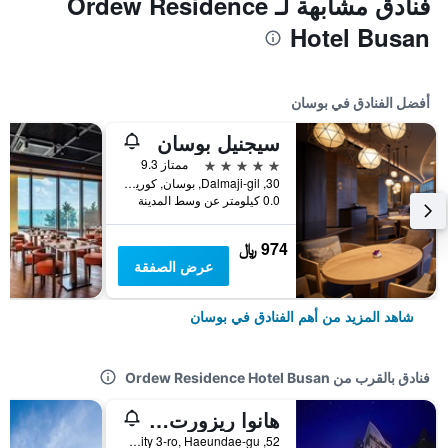
فنادق مشابهة لـ Ordew Residence
Hotel Busan
أفضل الفنادق في بوسان
سيجنيل بوسان
5 نجوم
ممتاز 9.3
30, Dalmaji-gil, بوسان, كوريا الجنوبية
0.0 كيلومتر عن وسط المدينة
974 ﷼
عرض الصفقة
شاهد المزيد من أهم الفنادق في بوسان
فنادق بالقرب من Ordew Residence Hotel Busan
هانوا ريزورت هايونداي
52, Marine City 3-ro, Haeundae-gu, بوسان, كوريا الجنوبية