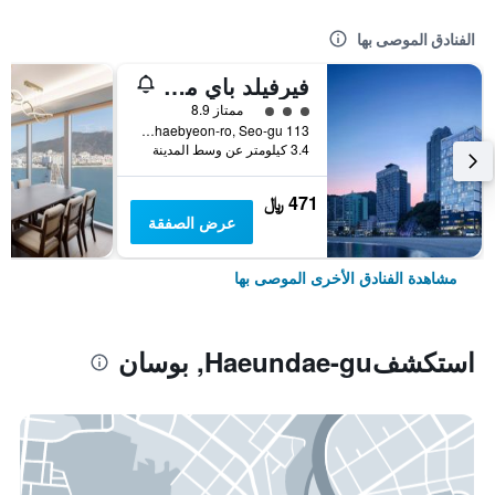
الفنادق الموصى بها
فيرفيلد باي ماريوت بوسان سونجدو بيتش
تقييم فئة 3
ممتاز 8.9
113 Songdohaebyeon-ro, Seo-gu, بوسان, كوريا الجنوبية
3.4 كيلومتر عن وسط المدينة
471 ﷼
عرض الصفقة
مشاهدة الفنادق الأخرى الموصى بها
استكشفHaeundae-gu, بوسان