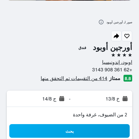
صور لـ أورجين أوبود
أورجين أوبود
فندق
4 نجوم
اوبود، إندونيسيا
+62 361 908 3143
ممتاز
414 من التقييمات تم التحقق منها
8.8
خ 13/8
-
ج 14/8
2 من الضيوف، غرفة واحدة
بحث