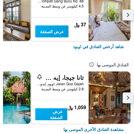
Banjar Tohpati Gang Bucu No. 88, اوبود, إندونيسيا
4.5 كيلومتر عن وسط المدينة
37 ﷼
عرض الصفقة
شاهد أرخص الفنادق في اوبود
الفنادق الموصى بها
تانا جيجا، إيه ريزورت باي هاديبرانا
Jalan Goa Gajah, اوبود, إندونيسيا
2.8 كيلومتر عن وسط المدينة
1,059 ﷼
عرض
الصفقة
مشاهدة الفنادق الأخرى الموصى بها