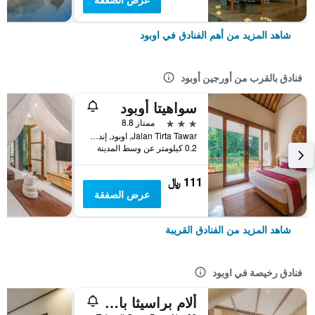
شاهد المزيد من أهم الفنادق في اوبود
فنادق بالقرب من أورجين أوبود
سواهيتا أوبود
3 نجوم
ممتاز 8.8
Jalan Tirta Tawar, اوبود, إندونيسيا
0.2 كيلومتر عن وسط المدينة
111 ﷼
عرض الصفقة
شاهد المزيد من الفنادق القريبة
فنادق رخيصة في اوبود
ألام براسيثا بالي أوبود