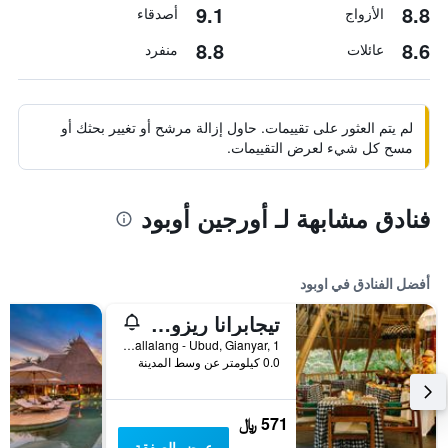
9.1
8.8
الأزواج
أصدقاء
8.8
8.6
عائلات
منفرد
لم يتم العثور على تقييمات. حاول إزالة مرشح أو تغيير بحثك أو
مسح كل شيء لعرض التقييمات.
فنادق مشابهة لـ أورجين أوبود
أفضل الفنادق في اوبود
تيجابرانا ريزورت آند سبا
Banjar Sapat, Tegallalang - Ubud, Gianyar, 1, اوبود, إندونيسيا
0.0 كيلومتر عن وسط المدينة
571 ﷼
عرض الصفقة