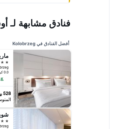
فنادق مشابهة لـ أ
أفضل الفنادق في Kolobrzeg
ماري
5 نجوم
0.0 كيلومتر عن وسط المدينة
528 ﷼
المتوس
شويم
4 نجوم