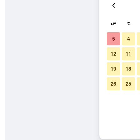
ج
س
5
4
12
11
19
18
26
25