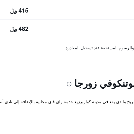
415 ﷼
482 ﷼
والرسوم المستحقة عند تسجيل المغادرة.
وتنكوفي زورجا
 Osrodek Wypoczynkowy Zorza المريح والذي يقع في مدينة كولوبرزيغ خدمة واي فاي مجانية بالإضافة