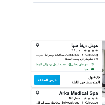
هوتل ديفا سبا
4 نجوم
جيد 7.1
Kosciuszki 16, Kolobrzeg, محافظة بوميرانيا الغربية, بولندا
0.0 كيلومتر عن وسط المدينة
واي فاي مجاني
خدمة النقل من وإلى المطار
سبا
406 ﷼
عرض الصفقة
المتوسط في الليلة
Arka Medical Spa
4 نجوم
ممتاز 8.6
Sułkowskiego 11, Kolobrzeg, محافظة بوميرانيا الغربية, بولندا