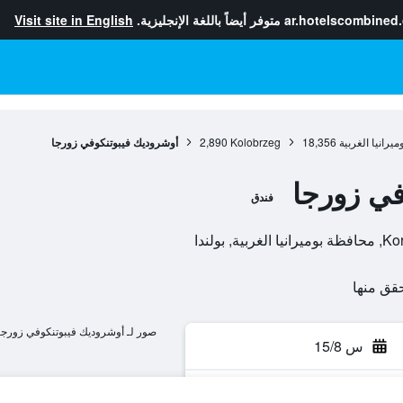
ar.hotelscombined
متوفر أيضاً باللغة الإنجليزية.
Visit site in English
يرانيا الغربية
18,356
Kolobrzeg
2,890
أوشروديك فيبوتنكوفي زورجا
في زورجا
فندق
ولندا
صور لـ أوشروديك فيبوتنكوفي زورجا
س 15/8