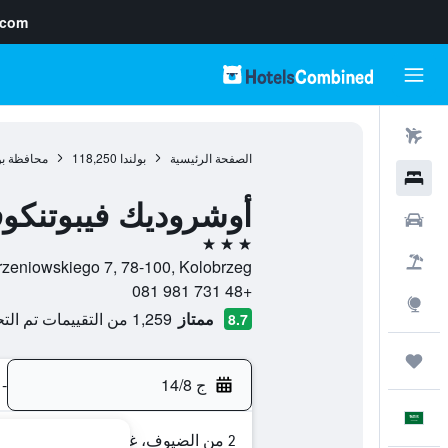
.com
رحلات طيران
الصفحة الرئيسية
بولندا
118,250
محافظة بوم
فنادق
أوشروديك فيبوتنكو
سيارات
3 نجوم
حزم العروض
Korzeniowskiego 7, 78-100, Kolobrzeg, محافظة بوميرانيا الغربية, ب
+48 731 981 081
استكشاف
ممتاز
1,259 من التقييمات تم التحقق منها
8.7
رحلات
ج 14/8
-
العَرَبِيَّة
2 من الضيوف، غرفة واحدة