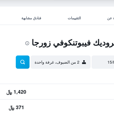
 عن
التقييمات
فنادق مشابهة
ديك فيبوتنكوفي زورجا
2 من الضيوف، غرفة واحدة
1,420 ﷼
371 ﷼