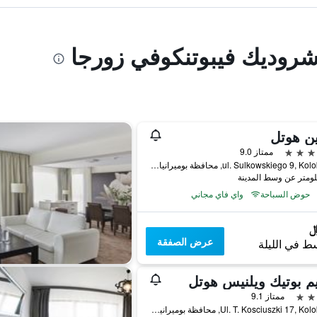
وشروديك فيبوتنكوفي زورجا
ن هوتل
ممتاز 9.0
ul. Sulkowskiego 9, Kolobrzeg, محافظة بوميرانيا الغربية, بولندا
حوض السباحة
واي فاي مجاني
عرض الصفقة
ط في الليلة
 بوتيك ويلنيس هوتل
ممتاز 9.1
Ul. T. Kosciuszki 17, Kolobrzeg, محافظة بوميرانيا الغربية, بولندا