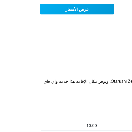
عرض الأسعار
يقع مكان إقامة "Nishikien inn 錦園" في أوتارو، ويبعد مسافة 1.7 كم عن محطة أوتارو و19 كم عن Otarushi Zenibako City Center. ويوفر مكان الإقامة هذا خدمة واي فاي
10:00