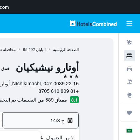
.com
رحلات طيران
الصفحة الرئيسية
اليابان
95,492
محافظة هو
فنادق
أوتارو نيشيكيان
سيارات
فندق
3 نجوم
حزم العروض
22-15 Nishikimachi, 047-0039, أوتارو, محافظة هوكايدو, اليابان
+81 809 610 8705
استكشاف
ممتاز
589 من التقييمات تم التحقق منها
8.1
رحلات
ج 14/8
-
العَرَبِيَّة
2 من الضيوف، غرفة واحدة