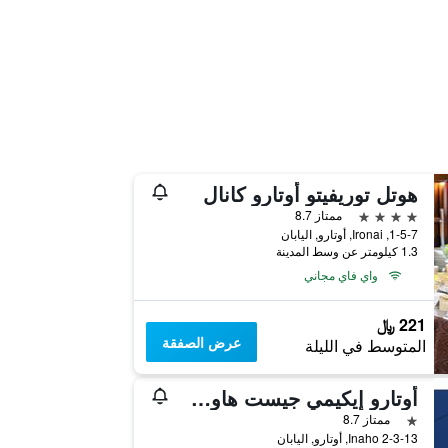
هوتل توريفيتو أوتارو كانال
4 نجوم
ممتاز 8.7
1-5-7, Ironai, أوتارو, اليابان
1.3 كيلومتر عن وسط المدينة
واي فاي مجاني
221 ﷼
عرض الصفقة
المتوسط في الليلة
أوتارو إيكيمي جيست هاوس إيتو
نجمة واحدة
ممتاز 8.7
Inaho 2-3-13, أوتارو, اليابان