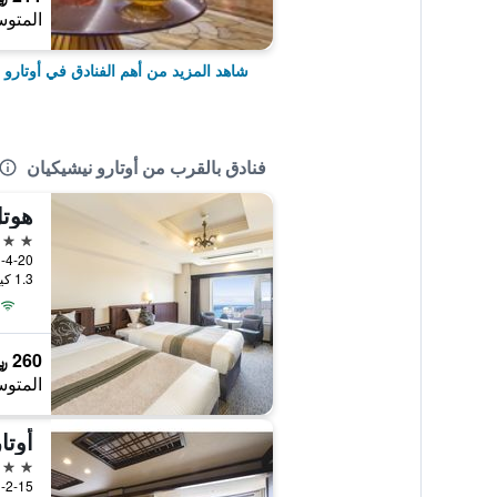
المتوس
شاهد المزيد من أهم الفنادق في أوتارو
فنادق بالقرب من أوتارو نيشيكيان
هوتل
4 نجوم
1-4-20 Ironai, أوتارو, ال
1.3 كيلومتر عن وسط المدينة
260 ﷼
المتوس
أوتا
4 نجوم
1-2-15 Ironai, أوتارو, ال