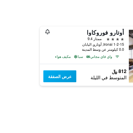
أوتارو فوروكاوا
4 نجوم
ممتاز 9.4
1-2-15 Ironai, أوتارو, اليابان
0.0 كيلومتر عن وسط المدينة
واي فاي مجاني
سبا
مكيف هواء
812 ﷼
عرض الصفقة
المتوسط في الليلة