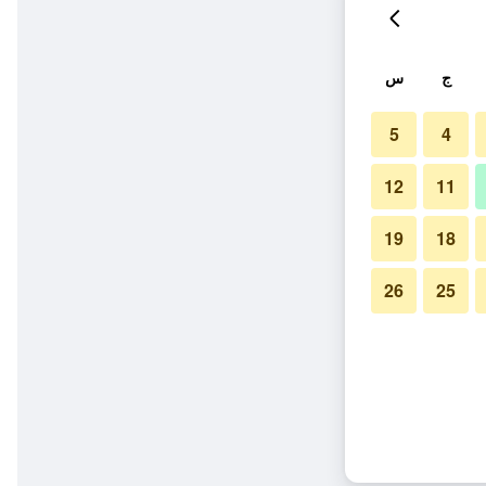
ج
س
5
4
12
11
19
18
26
25