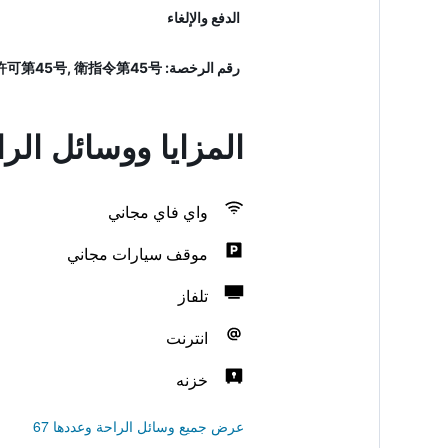
الدفع والإلغاء
رقم الرخصة: 環境指令第45号, 衛許可第45号, 衛指令第45号
المزايا ووسائل الر
واي فاي مجاني
موقف سيارات مجاني
تلفاز
انترنت
خزنه
عرض جميع وسائل الراحة وعددها 67