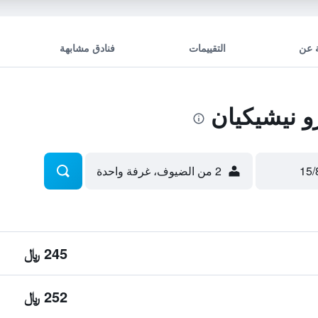
 عن
التقييمات
فنادق مشابهة
 نيشيكيان
2 من الضيوف، غرفة واحدة
245 ﷼
252 ﷼