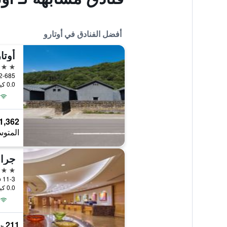
أفضل الفنادق في أوتارو
4 نجوم
2-685, Asarigawa Onsen, Hokkaido, أوتارو, اليا
0.0 كيلومتر عن وسط المدينة
1,362 ﷼
المتوس
جران
4 نجوم
11-3 Chikko, أوتارو, اليابان
0.0 كيلومتر عن وسط المدينة
211 ﷼