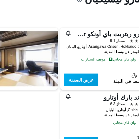
أوتارو ريتريت باي أونكو تشيشين
ممتاز 9.1
بان
واي فاي مجاني
موقف السيارات
عرض الصفقة
ط في الليلة
د بارك أوتارو
ممتاز 8.3
واي فاي مجاني