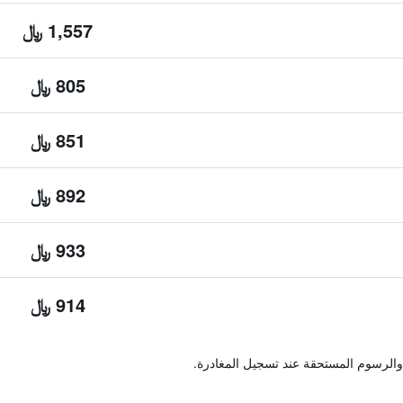
1,557 ﷼
805 ﷼
851 ﷼
892 ﷼
933 ﷼
914 ﷼
والرسوم المستحقة عند تسجيل المغادرة.