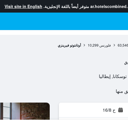
ar.hotelscombined
متوفر أيضاً باللغة الإنجليزية.
Visit site in English
63,54
فلورنس
10,299
أوتانتوتو فيرينزي
دق
ح 16/8