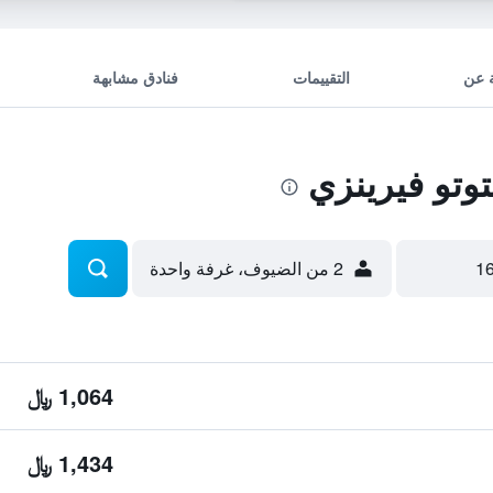
 عن
التقييمات
فنادق مشابهة
وتو فيرينزي
2 من الضيوف، غرفة واحدة
1,064 ﷼
1,434 ﷼