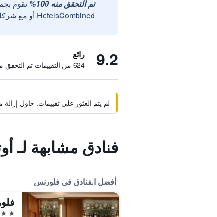
تم التحقق منه 100%
نقوم بجم
HotelsCombined أو مع شركائنا الخارجيين الموثوقين.
9.2
رائع
624 من التقييمات تم التحقق منها
لم يتم العثور على تقييمات. حاول إزال
فنادق مشابهة لـ أوت
أفضل الفنادق في فلورنس
فلور
5 نجوم