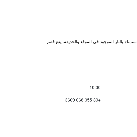
عد 700 م من بونتي فيكيو. ويمكن للضيوف الاستمتاع بالبار الموجود في الموقع والحديقة. يقع قصر
10:30
+39 055 068 3669