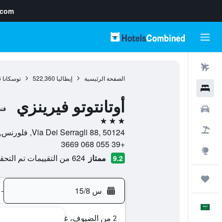
.com
رحلات طيران
الصفحة الرئيسية
إيطاليا
522,360
توسكانا
6
فنادق
أوتانتوتو فيرينزي
سيارات
فن
3 نجوم
حزم العروض
Via Dei Serragli 88, 50124, فلورنس, توسكانا, إيطاليا
+39 055 068 3669
استكشاف
ممتاز
624 من التقييمات تم التحقق منها
9.2
رحلات
س 15/8
-
العَرَبِيَّة
2 من الضيوف، غرفة واحدة