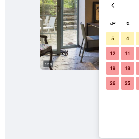
ج
س
5
4
12
11
1/19
بوفيه
19
18
26
25