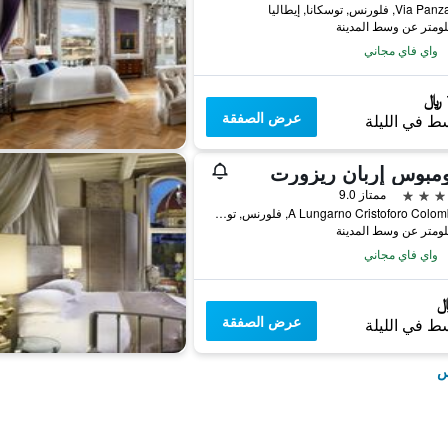
واي فاي مجاني
عرض الصفقة
ط في الليلة
ومبوس إربان ريزورت
ممتاز 9.0
22/A Lungarno Cristoforo Colombo, فلورنس, توسكانا, إيطاليا
واي فاي مجاني
عرض الصفقة
ط في الليلة
س