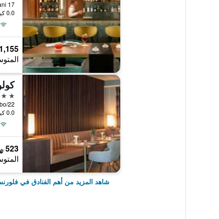
17 Via Panzani, فلورنس, توسكانا, إيطاليا
0.0 كيلومتر عن وسط المدينة
1,155 ﷼
المتوس
كول
5 نجوم
0.0 كيلومتر عن وسط المدينة
523 ﷼
المتوس
شاهد المزيد من أهم الفنادق في فلورن