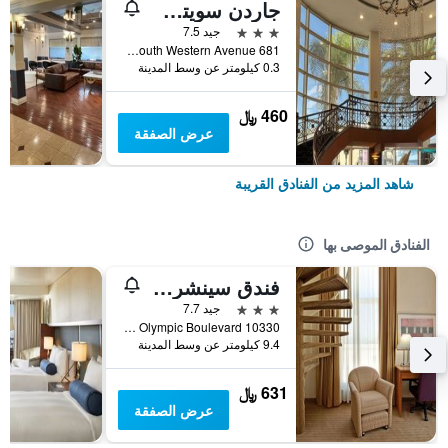
جاردن سويتس هوتل
3 نجوم
جيد 7.5
681 South Western Avenue, لوس أنجلوس, CA, الولايات المتحدة الأميريكية
0.3 كيلومتر عن وسط المدينة
460 ﷼
عرض الصفقة
شاهد المزيد من الفنادق القريبة
الفنادق الموصى بها
فندق سينشري بارك إل إيه
3 نجوم
جيد 7.7
10330 West Olympic Boulevard, لوس أنجلوس, CA, الولايات المتحدة الأميريكية
9.4 كيلومتر عن وسط المدينة
631 ﷼
عرض الصفقة