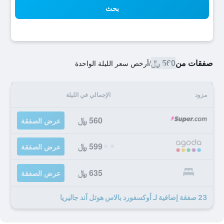
بحث
صفقات من
560 ﷼
/
أرخص سعر الليلة الواحدة
مزود
الإجمالي في الليلة
560 ﷼
عرض الصفقة
599 ﷼
عرض الصفقة
635 ﷼
عرض الصفقة
23 صفقة إضافية لـ أوكسفورد بالاس هوتل آند جاليريا