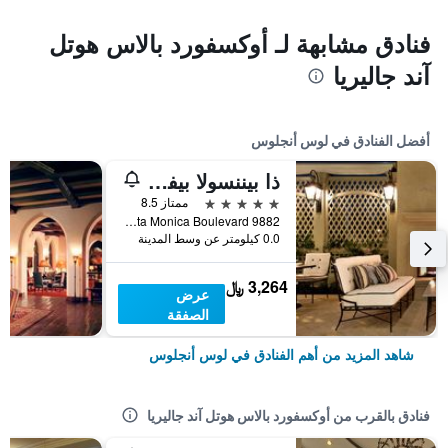
فنادق مشابهة لـ أوكسفورد بالاس هوتل
آند جاليريا
أفضل الفنادق في لوس أنجلوس
ذا بيننسولا بيفرلي هيلز
5 نجوم
ممتاز 8.5
9882 South Santa Monica Boulevard, لوس أنجلوس, CA, الولايات المتحدة الأميريكية
0.0 كيلومتر عن وسط المدينة
3,264 ﷼
عرض
الصفقة
شاهد المزيد من أهم الفنادق في لوس أنجلوس
فنادق بالقرب من أوكسفورد بالاس هوتل آند جاليريا