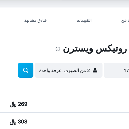
 عن
التقييمات
فنادق مشابهة
روتيكس ويسترن
2 من الضيوف، غرفة واحدة
269 ﷼
308 ﷼