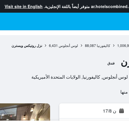
ar.hotelscombined
متوفر أيضاً باللغة الإنجليزية.
Visit site in English
1,006,
كاليفورنيا
88,087
لوس أنجلوس
6,431
نزل روتيكس ويسترن
ن
فندق
ن 17/8