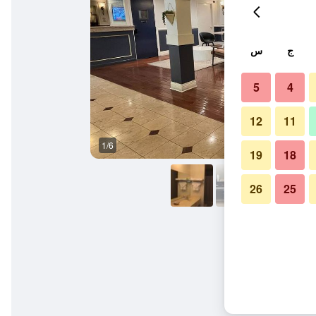
ج
س
5
4
12
11
1/6
آخر
19
18
26
25