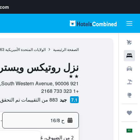
.com
رحلات طيران
الصفحة الرئيسية
الولايات المتحدة الأميريكية
963
فنادق
نزل روتيكس ويستر
سيارات
2 نجمتين
حزم العروض
921 South Western Avenue, 90006, لوس أنجلوس, كاليفورنيا, الولايات المتحدة الأميريكية
+1 323 733 2168
استكشاف
جيد
883 من التقييمات تم التحقق منها
7.1
رحلات
ح 16/8
-
العَرَبِيَّة
2 من الضيوف، غرفة واحدة