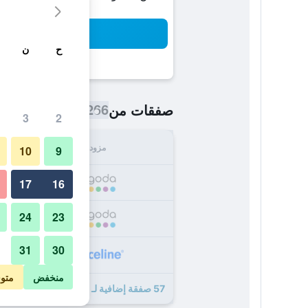
بح
ح
ن
266 ﷼
صفقات من
/
أرخص سعر اللي
3
2
مزود
الإجما
10
9
266
17
16
24
23
269
31
30
269
منخفض
متو
57 صفقة إضافية لـ نزل روتيكس ويسترن