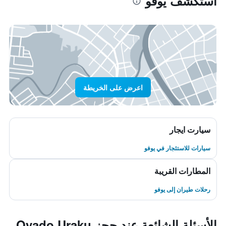
استكشف يوفو
اعرض على الخريطة
سيارت ايجار
سيارات للاستئجار في يوفو
المطارات القريبة
رحلات طيران إلى يوفو
الأسئلة الشائعة عند حجز Oyado Uraku