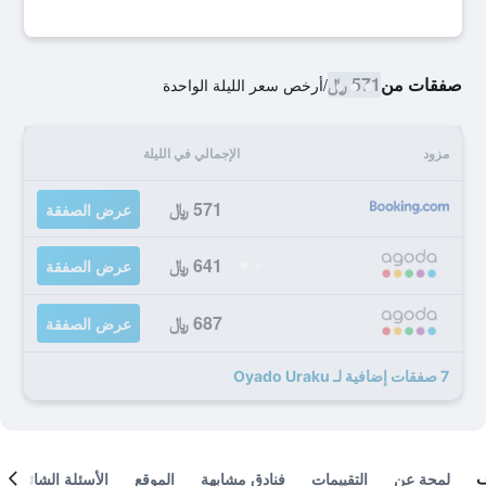
صفقات من
571 ﷼
/
أرخص سعر الليلة الواحدة
مزود
الإجمالي في الليلة
571 ﷼
عرض الصفقة
641 ﷼
عرض الصفقة
687 ﷼
عرض الصفقة
7 صفقات إضافية لـ Oyado Uraku
لمحة عن
التقييمات
فنادق مشابهة
الموقع
الأسئلة الشائعة