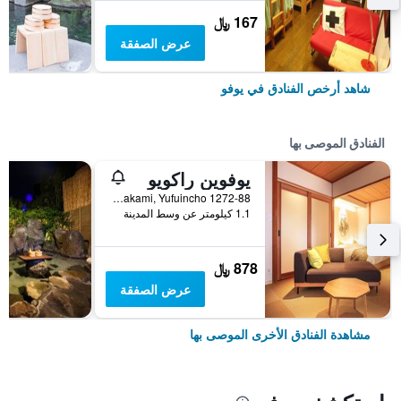
167 ﷼
عرض الصفقة
شاهد أرخص الفنادق في يوفو
الفنادق الموصى بها
يوفوين راكويو
1272-88 Kawakami, Yufuincho, يوفو, اليابان
1.1 كيلومتر عن وسط المدينة
878 ﷼
عرض الصفقة
مشاهدة الفنادق الأخرى الموصى بها