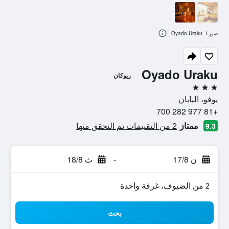
صور لـ Oyado Uraku
Oyado Uraku
ريوكان
3 نجوم
يوفو، اليابان
+81 977 282 700
ممتاز
2 من التقييمات تم التحقق منها
9.3
ن 17/8
-
ث 18/8
2 من الضيوف، غرفة واحدة
بحث