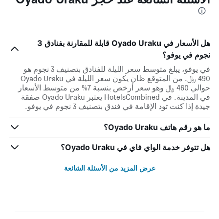
هل الأسعار في Oyado Uraku قابلة للمقارنة بفنادق 3
نجوم في يوفو؟
في يوفو، يبلغ متوسط ​​سعر الليلة للفنادق بتصنيف 3 نجوم هو
490 ﷼. من المتوقع ظان يكون سعر الليلة في Oyado Uraku
حوالي 460 ﷼ وهو سعر أرخص بنسبة 7% من متوسط الأسعار
في المدينة. في HotelsCombined يعتبر Oyado Uraku صفقة
جيدة إذا كنت تود الإقامة في فندق بتصنيف 3 نجوم في يوفو.
ما هو رقم هاتف Oyado Uraku؟
هل تتوفر خدمة الواي فاي في Oyado Uraku؟
عرض المزيد من الأسئلة الشائعة