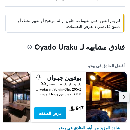
لم يتم العثور على تقييمات. حاول إزالة مرشح أو تغيير بحثك أو
مسح كل شيء لعرض التقييمات.
فنادق مشابهة لـ Oyado Uraku
أفضل الفنادق في يوفو
يوفوين جيتوان
5 نجوم
ممتاز 9.0
295-2 Kawakami, Yufuin-Cho, يوفو, اليابان
0.0 كيلومتر عن وسط المدينة
647 ﷼
عرض الصفقة
شاهد المزيد من أهم الفنادق في يوفو