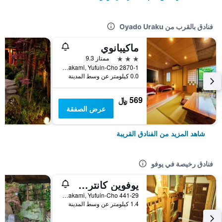
فنادق بالقرب من Oyado Uraku
ماكيبانوي
3 نجوم
ممتاز 9.3
2870-1 Kawakami, Yufuin-Cho, يوفو, اليابان
0.0 كيلومتر عن وسط المدينة
569 ﷼
عرض الصفقة
شاهد المزيد من الفنادق القريبة
فنادق رخيصة في يوفو
يوفوين كانتري رود يوث هوستل
441-29 Kawakami, Yufuin-Cho, يوفو, اليابان
1.4 كيلومتر عن وسط المدينة