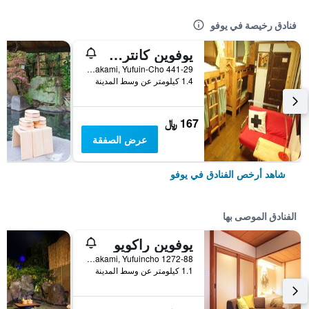
فنادق رخيصة في يوفو
يوفوين كانتري رود يوث هوستل
441-29 Kawakami, Yufuin-Cho, يوفو, اليابان
1.4 كيلومتر عن وسط المدينة
167 ﷼
عرض الصفقة
شاهد أرخص الفنادق في يوفو
الفنادق الموصى بها
يوفوين راكويو
1272-88 Kawakami, Yufuincho, يوفو, اليابان
1.1 كيلومتر عن وسط المدينة