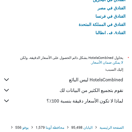
الفنادق في مصر
الفنادق في فرنسا
الفنادق في المملكة المتحدة
الفنادق في إيطاليا
الفنادق في تايلاند
*
يحاول HotelsCombined بشكل دائم الحصول على الأسعار الدقيقة، ولكن
لا يمكن ضمان الأسعار
.
إليك السبب:
HotelsCombined ليس البائع
نقوم بتجميع الكثير من البيانات لك
لماذا لا تكون الأسعار دقيقة بنسبة 100٪؟
الصفحة الرئيسية
اليابان
95,498
محافظة أويتا
1,579
يوفو
556