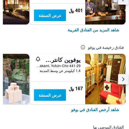
401 ﷼
عرض الصفقة
شاهد المزيد من الفنادق القريبة
فنادق رخيصة في يوفو
يوفوين كانتري رود يوث هوستل
441-29 Kawakami, Yufuin-Cho, يوفو, اليابان
1.4 كيلومتر عن وسط المدينة
167 ﷼
عرض الصفقة
شاهد أرخص الفنادق في يوفو
الفنادق الموصى بها