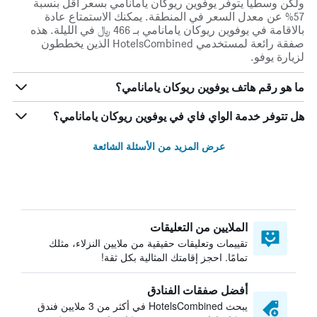
ولكن وسطياً يتوفر يوفوين ريوكان يامانامي بسعر أقل بنسبة
57% عن معدل السعر في المنطقة. يمكنك الاستمتاع عادة
بالاقامة في يوفوين ريوكان يامانامي بـ 466 ﷼ في الليلة. هذه
صفقة رائعة لمستخدمي HotelsCombined الذين يخططون
لزيارة يوفو.
ما هو رقم هاتف يوفوين ريوكان يامانامي؟
هل تتوفر خدمة الواي فاي في يوفوين ريوكان يامانامي؟
عرض المزيد من الأسئلة الشائعة
الملايين من التعليقات
تقييمات وتعليقات حقيقية من ملايين النزلاء، مثلك
تمامًا. احجز إقامتك المثالية بكل ثقة!
أفضل صفقات الفنادق
يبحث HotelsCombined في أكثر من 3 ملايين فندق