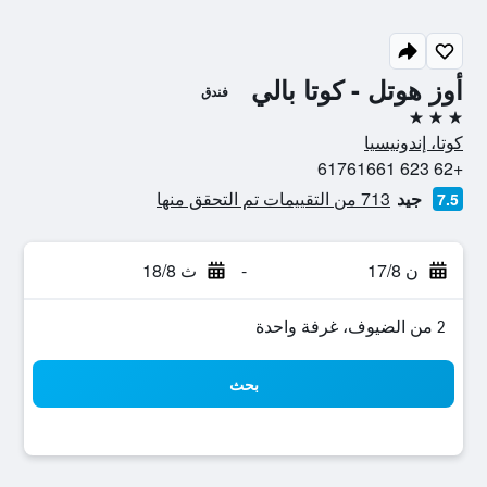
أوز هوتل - كوتا بالي
فندق
3 نجوم
كوتا، إندونيسيا
+62 623 61761661
جيد
713 من التقييمات تم التحقق منها
7.5
ن 17/8
-
ث 18/8
2 من الضيوف، غرفة واحدة
بحث