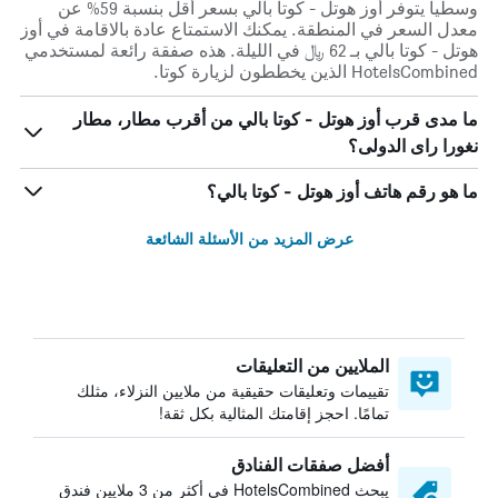
وسطياً يتوفر أوز هوتل - كوتا بالي بسعر أقل بنسبة 59% عن
معدل السعر في المنطقة. يمكنك الاستمتاع عادة بالاقامة في أوز
هوتل - كوتا بالي بـ 62 ﷼ في الليلة. هذه صفقة رائعة لمستخدمي
HotelsCombined الذين يخططون لزيارة كوتا.
ما مدى قرب أوز هوتل - كوتا بالي من أقرب مطار، مطار
نغورا راى الدولى؟
ما هو رقم هاتف أوز هوتل - كوتا بالي؟
عرض المزيد من الأسئلة الشائعة
الملايين من التعليقات
تقييمات وتعليقات حقيقية من ملايين النزلاء، مثلك
تمامًا. احجز إقامتك المثالية بكل ثقة!
أفضل صفقات الفنادق
يبحث HotelsCombined في أكثر من 3 ملايين فندق