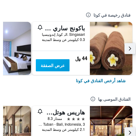
فنادق رخيصة في كوتا
باكونج ساري ريزورت آند سبا
Jl. Singasari, كوتا, إندونيسيا
0.3 كيلومتر عن وسط المدينة
44 ﷼
عرض الصفقة
شاهد أرخص الفنادق في كوتا
الفنادق الموصى بها
هاريس هوتل كوتا توبان بالي
4 نجوم
ممتاز 8.3
Jl.Dewi Sartika Tuban - Bali, Indonesia, 3, كوتا, إندونيسيا
2.1 كيلومتر عن وسط المدينة