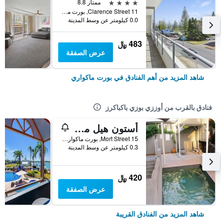
4 نجوم
ممتاز 8.8
11 Clarence Street, بورت ماكواري, NSW, أستراليا
0.0 كيلومتر عن وسط المدينة
483 ﷼
عرض الصفقة
شاهد المزيد من أهم الفنادق في بورت ماكواري
فنادق بالقرب من أوززي بوزي باكباكرز
أستون هيل موتور لودج
15 Mort Street, بورت ماكواري, NSW, أستراليا
0.3 كيلومتر عن وسط المدينة
420 ﷼
عرض الصفقة
شاهد المزيد من الفنادق القريبة