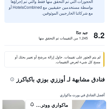
الحجوزات التي تم التحقق منها فقط والتي تم إجراؤها
بواسطة مستخدمين حقيقيين مع HotelsCombined أو
مع شركائنا الخارجيين الموثوقين.
8.2
جيد جدًا
1,245 من التقييمات تم التحقق منها
لم يتم العثور على تقييمات. حاول إزالة مرشح أو تغيير بحثك أو
مسح كل شيء لعرض التقييمات.
فنادق مشابهة لـ أوززي بوزي باكباكرز
أفضل الفنادق في بورت ماكواري
ماكواري ووترز بوتيك أبارتمنت هوتل