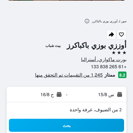
صور لـ أوززي بوزي باكباكرز
أوززي بوزي باكباكرز
بيت شباب
3 نجوم
بورت ماكواري، أستراليا
+61 265 838 133
ممتاز
1,245 من التقييمات تم التحقق منها
8.2
س 15/8
-
ح 16/8
2 من الضيوف، غرفة واحدة
بحث