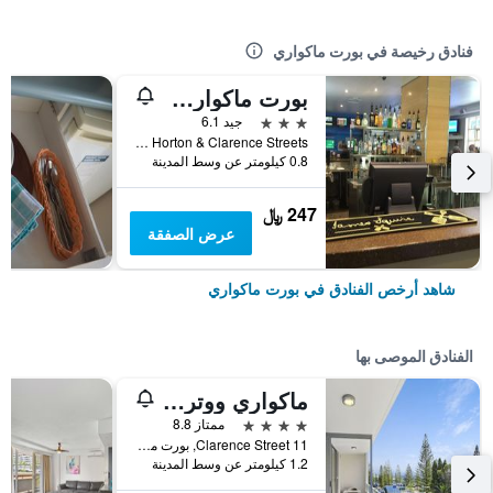
فنادق رخيصة في بورت ماكواري
بورت ماكواري هوتل
3 نجوم
جيد 6.1
Cnr Horton & Clarence Streets, بورت ماكواري, NSW, أستراليا
0.8 كيلومتر عن وسط المدينة
247 ﷼
عرض الصفقة
شاهد أرخص الفنادق في بورت ماكواري
الفنادق الموصى بها
ماكواري ووترز بوتيك أبارتمنت هوتل
4 نجوم
ممتاز 8.8
11 Clarence Street, بورت ماكواري, NSW, أستراليا
1.2 كيلومتر عن وسط المدينة