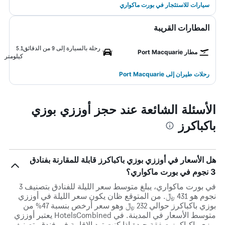
سيارات للاستئجار في بورت ماكواري
المطارات القريبة
رحلة بالسيارة إلى 9 من الدقائق
5.1
مطار Port Macquarie
كيلومتر
رحلات طيران إلى Port Macquarie
الأسئلة الشائعة عند حجز أوززي بوزي
باكباكرز
هل الأسعار في أوززي بوزي باكباكرز قابلة للمقارنة بفنادق
3 نجوم في بورت ماكواري؟
في بورت ماكواري، يبلغ متوسط ​​سعر الليلة للفنادق بتصنيف 3
نجوم هو 431 ﷼. من المتوقع ظان يكون سعر الليلة في أوززي
بوزي باكباكرز حوالي 232 ﷼ وهو سعر أرخص بنسبة 47% من
متوسط الأسعار في المدينة. في HotelsCombined يعتبر أوززي
بوزي باكباكرز صفقة جيدة إذا كنت تود الإقامة في فندق بتصنيف