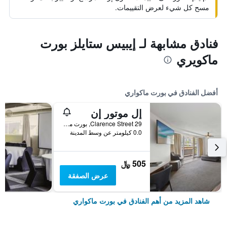
مسح كل شيء لعرض التقييمات.
فنادق مشابهة لـ إيبيس ستايلز بورت
ماكويري
أفضل الفنادق في بورت ماكواري
إل موتور إن
29 Clarence Street, بورت ماكواري, NSW, أستراليا
0.0 كيلومتر عن وسط المدينة
505 ﷼
عرض الصفقة
شاهد المزيد من أهم الفنادق في بورت ماكواري