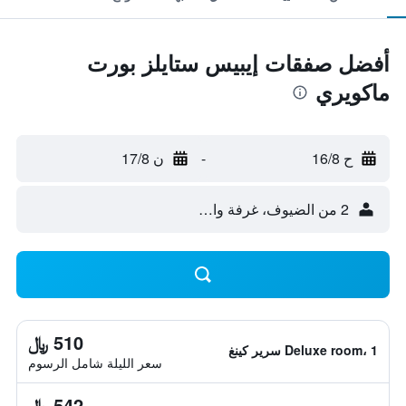
أفضل صفقات إيبيس ستايلز بورت
ماكويري
ح 16/8
-
ن 17/8
2 من الضيوف، غرفة واحدة
510 ﷼
Deluxe room، 1 سرير كينغ
سعر الليلة شامل الرسوم
542 ﷼