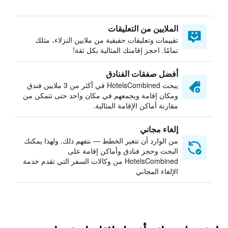
الملايين من التعليقات
تقييمات وتعليقات حقيقية من ملايين النزلاء، مثلك
تمامًا. احجز إقامتك المثالية بكل ثقة!
أفضل صفقات الفنادق
يبحث HotelsCombined في أكثر من 3 ملايين فندق
ومكان إقامة ويجمعهم في مكان واحد حتى تتمكن من
مقارنة أماكن الإقامة المثالية.
إلغاء مجاني
من الوارد أن تتغير الخطط — نتفهم ذلك. ولهذا يمكنك
البحث وحجز فنادق وأماكن إقامة على
HotelsCombined من وكالات السفر التي تقدم خدمة
الإلغاء المجاني