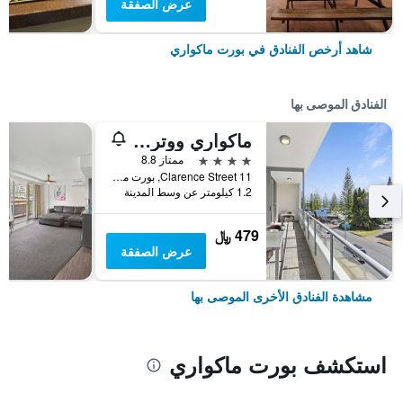
عرض الصفقة
شاهد أرخص الفنادق في بورت ماكواري
الفنادق الموصى بها
ماكواري ووترز بوتيك أبارتمنت هوتل
4 نجوم
ممتاز 8.8
11 Clarence Street, بورت ماكواري, NSW, أستراليا
1.2 كيلومتر عن وسط المدينة
479 ﷼
عرض الصفقة
مشاهدة الفنادق الأخرى الموصى بها
استكشف بورت ماكواري