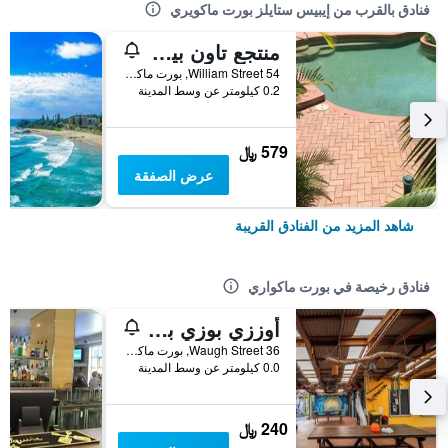
فنادق بالقرب من إيبيس ستايلز بورت ماكويري
منتجع تاون بيتش بيتشكومبر
54 William Street, بورت ماكواري, NSW, أستراليا
0.2 كيلومتر عن وسط المدينة
579 ﷼
عرض الصفقة
شاهد المزيد من الفنادق القريبة
فنادق رخيصة في بورت ماكواري
أوززي بوزي باكباكرز
36 Waugh Street, بورت ماكواري, NSW, أستراليا
0.0 كيلومتر عن وسط المدينة
240 ﷼