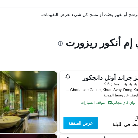
ة مرشح أو تغيير بحثك أو مسح كل شيء لعرض التقييمات.
 إم أنكور ريزورت
ز جراند أوتل دانجكور
ممتاز 9.6
1 Vithei Charles de Gaulle, Khum Svay, Dang Kumm, سيم ريب, كمبوديا
واي فاي مجاني
موقف السيارات
عرض الصفقة
ط في الليلة