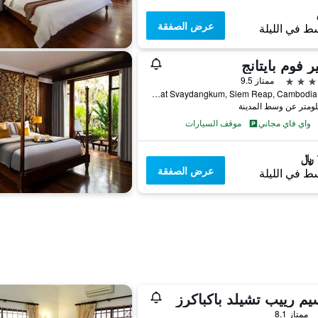
عرض الصفقة
ط في الليلة
ير فوم بايتانج
ممتاز 9.5
1700 Phum Svaydangkum, Sangkat Svaydangkum, Siem Reap, Cambodia, سيم ريب, كمبوديا
واي فاي مجاني
موقف السيارات
عرض الصفقة
ط في الليلة
يم رييب تشيلد باكباكرز
ممتاز 8.1