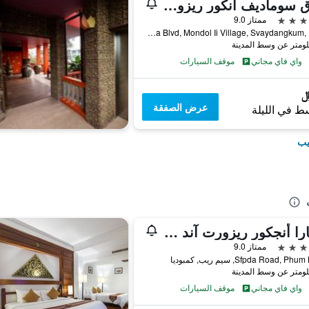
فندق سوماديف أنكور ريزورت أند سبا
ممتاز 9.0
Sivatha Blvd, Mondol Ii Village, Svaydangkum, 170 3, سيم ريب, كمبوديا
واي فاي مجاني
موقف السيارات
عرض الصفقة
ط في الليلة
يب
سابارا أنجكور ريزورت آند سبا
ممتاز 9.0
Sfpda Road, P, سيم ريب, كمبوديا
واي فاي مجاني
موقف السيارات