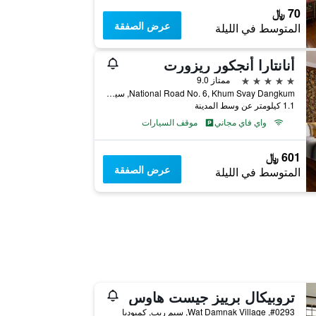
70 ﷼
عرض الصفقة
المتوسط في الليلة
أنانتارا أنجكور ريزورت
5 نجوم
ممتاز 9.0
National Road No. 6, Khum Svay Dangkum, سيم ريب, كمبوديا
1.1 كيلومتر عن وسط المدينة
واي فاي مجاني
موقف السيارات
601 ﷼
عرض الصفقة
المتوسط في الليلة
تروبيكال برييز جيست هاوس
#0293, Wat Damnak Village, سيم ريب, كمبوديا