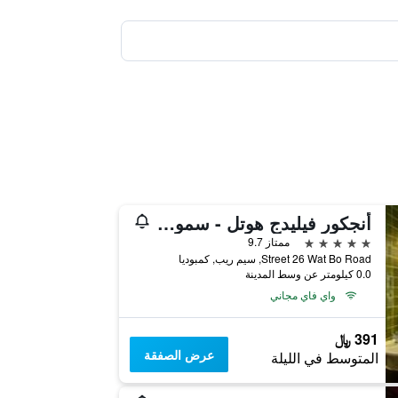
أنجكور فيليدج هوتل - سمول لاكشري هوتلز أوف ذا وورلد
5 نجوم
ممتاز 9.7
Street 26 Wat Bo Road, سيم ريب, كمبوديا
0.0 كيلومتر عن وسط المدينة
واي فاي مجاني
391 ﷼
عرض الصفقة
المتوسط في الليلة