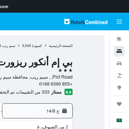
.com
رحلات طيران
الصفحة الرئيسية
كمبوديا
5,545
سيم ريب
8
فنادق
بي إم أنكور ريزورت
سيارات
3 نجوم
حزم العروض
Picf Road, , سيم ريب, محافظة سيم ريب, كمبوديا
+855 6390 0168
استكشاف
ممتاز
333 من التقييمات تم التحقق منها
8.6
رحلات
ج 14/8
-
العَرَبِيَّة
2 من الضيوف، غرفة واحدة