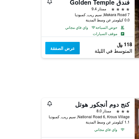
فندق Golden Temple
4 نجوم
ممتاز 9.4
7 Makara Road, سيم ريب, كمبوديا
0.0 كيلومتر عن وسط المدينة
حوض السباحة
واي فاي مجاني
موقف السيارات
118 ﷼
عرض الصفقة
المتوسط في الليلة
كنج دوم أنجكور هوتل
3 نجوم
ممتاز 8.0
National Road 6, Krous Village, سيم ريب, كمبوديا
1.1 كيلومتر عن وسط المدينة
واي فاي مجاني