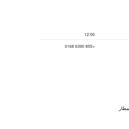
12:00
+855 6390 0168
مطار