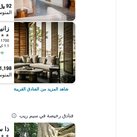
92 ﷼
المتوس
زاني
5 نجوم
1.1 كيلومتر عن وسط المدينة
1,198 ﷼
المتوس
شاهد المزيد من الفنادق القريبة
فنادق رخيصة في سيم ريب
ذا س
2 نجمتين