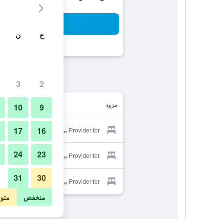
بح
ح
ن
3
2
مزود
10
9
17
16
Provider for بي إم أنكور ريزورت
24
23
Provider for بي إم أنكور ريزورت
31
30
Provider for بي إم أنكور ريزورت
منخفض
متو