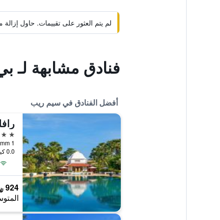
لم يتم العثور على تقييمات. حاول إزال
فنادق مشابهة لـ بي
أفضل الفنادق في سيم ريب
رافل
5 نجوم
0.0 كيلومتر عن وسط المدينة
924 ﷼
المتوس