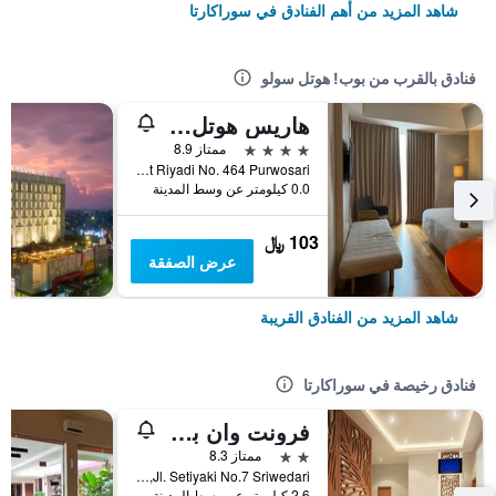
شاهد المزيد من أهم الفنادق في سوراكارتا
فنادق بالقرب من بوب! هوتل سولو
هاريس هوتل آند كونفينشنز سولو
4 نجوم
ممتاز 8.9
Jalan Slamet Riyadi No. 464 Purwosari, سوراكارتا, إندونيسيا
0.0 كيلومتر عن وسط المدينة
103 ﷼
عرض الصفقة
شاهد المزيد من الفنادق القريبة
فنادق رخيصة في سوراكارتا
فرونت وان بوتيك براني سولو
2 نجمتين
ممتاز 8.3
Jl. Setiyaki No.7 Sriwedari, سوراكارتا, إندونيسيا
2.6 كيلومتر عن وسط المدينة