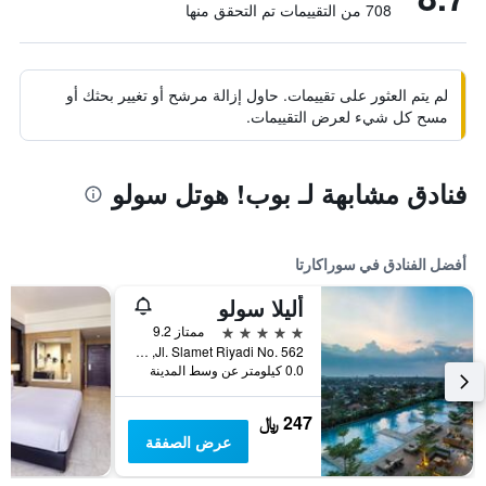
708 من التقييمات تم التحقق منها
لم يتم العثور على تقييمات. حاول إزالة مرشح أو تغيير بحثك أو
مسح كل شيء لعرض التقييمات.
فنادق مشابهة لـ بوب! هوتل سولو
أفضل الفنادق في سوراكارتا
أليلا سولو
5 نجوم
ممتاز 9.2
Jl. Slamet Riyadi No. 562, سوراكارتا, إندونيسيا
0.0 كيلومتر عن وسط المدينة
247 ﷼
عرض الصفقة