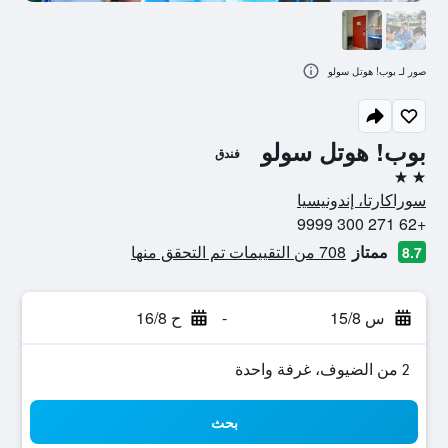
صور لـ بوب! هوتل سولو
بوب! هوتل سولو
فندق
2 نجمتين
سوراكارتا، إندونيسيا
+62 271 300 9999
ممتاز
708 من التقييمات تم التحقق منها
8.7
س 15/8
-
ح 16/8
2 من الضيوف، غرفة واحدة
بحث