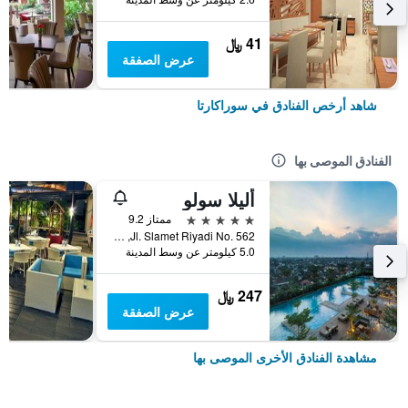
41 ﷼
عرض الصفقة
شاهد أرخص الفنادق في سوراكارتا
الفنادق الموصى بها
أليلا سولو
5 نجوم
ممتاز 9.2
Jl. Slamet Riyadi No. 562, سوراكارتا, إندونيسيا
5.0 كيلومتر عن وسط المدينة
247 ﷼
عرض الصفقة
مشاهدة الفنادق الأخرى الموصى بها