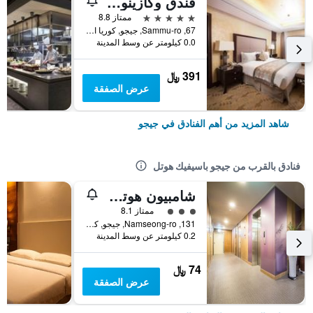
فندق وكازينو جيجو صن
5 نجوم
ممتاز 8.8
67, Sammu-ro, جيجو, كوريا الجنوبية
0.0 كيلومتر عن وسط المدينة
391 ﷼
عرض الصفقة
شاهد المزيد من أهم الفنادق في جيجو
فنادق بالقرب من جيجو باسيفيك هوتل
شامبيون هوتل جيجو
تقييم فئة 3
ممتاز 8.1
131, Namseong-ro, جيجو, كوريا الجنوبية
0.2 كيلومتر عن وسط المدينة
74 ﷼
عرض الصفقة