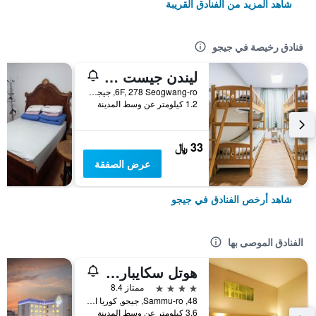
شاهد المزيد من الفنادق القريبة
فنادق رخيصة في جيجو
ليندن جيست هاوس
6F, 278 Seogwang-ro, جيجو, كوريا الجنوبية
1.2 كيلومتر عن وسط المدينة
33 ﷼
عرض الصفقة
شاهد أرخص الفنادق في جيجو
الفنادق الموصى بها
هوتل سكايبارك جيجو 1
4 نجوم
ممتاز 8.4
48, Sammu-ro, جيجو, كوريا الجنوبية
3.6 كيلومتر عن وسط المدينة