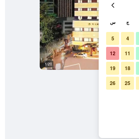
ج
س
5
4
12
11
1/20
غرفة معيشة
19
18
26
25