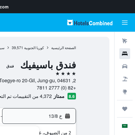
.com
رحلات طيران
الصفحة الرئيسية
كوريا الجنوبية
39,571
سي
فنادق
فندق باسيفيك
سيارات
فندق
4 نجوم
حزم العروض
2, Toegye-ro 20-Gil, Jung-gu, 04631, سيول, Seoul, كوريا الجنوبية
+82 (0) 2777 7811
استكشاف
ممتاز
4,372 من التقييمات تم التحقق منها
8.6
رحلات
خ 13/8
-
العَرَبِيَّة
2 من الضيوف، غرفة واحدة