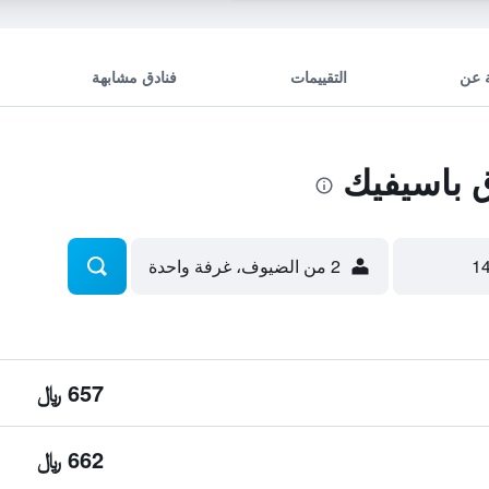
 عن
التقييمات
فنادق مشابهة
 باسيفيك
2 من الضيوف، غرفة واحدة
657 ﷼
662 ﷼