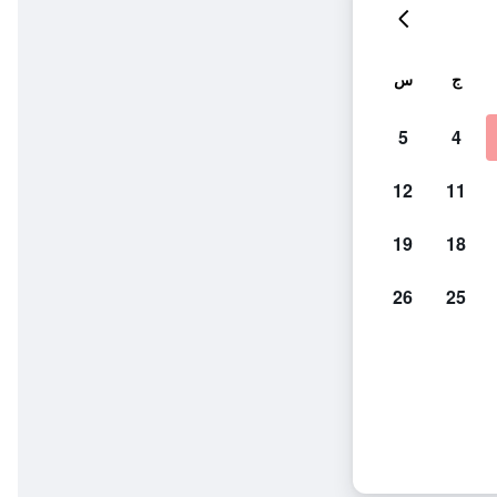
ج
س
5
4
12
11
19
18
26
25