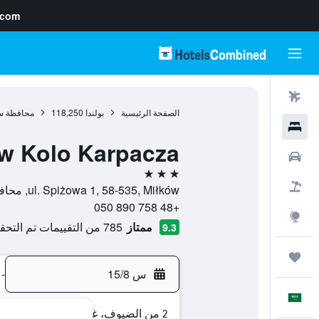
.com
رحلات طيران
الصفحة الرئيسية
بولندا
118,250
محافظة سي
فنادق
ow Kolo Karpacza
سيارات
3 نجوم
حزم العروض
ul. Spiżowa 1, 58-535, Miłków, محافظة سيلزيا السفلى, بولندا
+48 758 890 050
استكشاف
ممتاز
785 من التقييمات تم التحقق منها
9.3
رحلات
س 15/8
-
العَرَبِيَّة
2 من الضيوف، غرفة واحدة