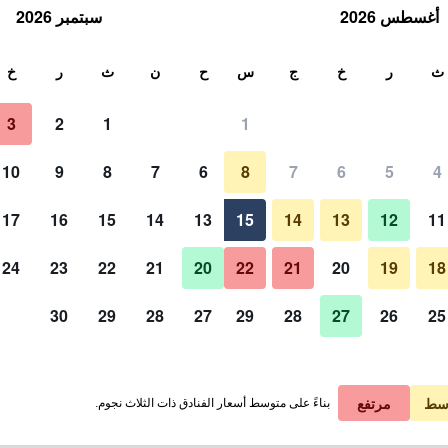
أغسطس 2026
سبتمبر 2026
ث
ث
ر
خ
ج
س
ح
ن
ث
ر
خ
3
2
1
1
لة الواحدة
10
9
8
7
6
8
7
6
5
4
لي في الليلة
17
16
15
14
13
15
14
13
12
11
 ﷼
عرض الصفقة
24
23
22
21
20
22
21
20
19
18
30
29
28
27
29
28
27
26
25
 ﷼
عرض الصفقة
 ﷼
عرض الصفقة
سط
مرتفع
بناءً على متوسط أسعار الفنادق ذات الثلاث نجوم.