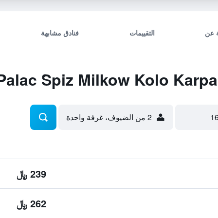
 عن
التقييمات
فنادق مشابهة
2 من الضيوف، غرفة واحدة
239 ﷼
262 ﷼