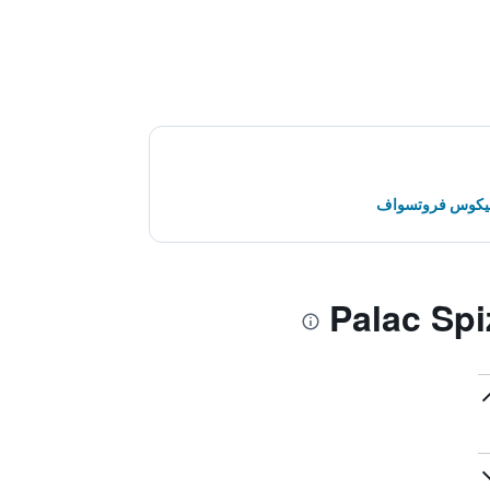
رنيكوس فروتسواف