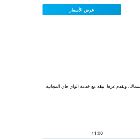
عرض الأسعار
يقة الوطنية Karkonosze وتحيط به حديقة تبلغ من العمر 200 سنة مع بركة الأسماك. ويقدم غرفا أنيقة مع خدمة الواي فاي المجانية
11:00