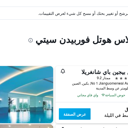
ة مرشح أو تغيير بحثك أو مسح كل شيء لعرض التقييمات.
الاس هوتل فوربيدن سيتي
بيجين باي شانغريلا
ممتاز 9.2
No 1 Jianguomenwai, بكين, الصين
حوض السباحة
واي فاي مجاني
عرض الصفقة
ط في الليلة