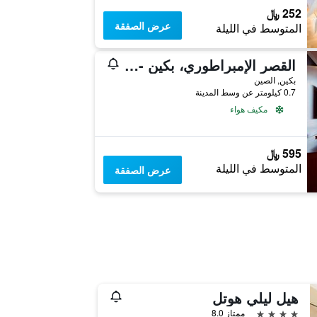
252 ﷼
عرض الصفقة
المتوسط في الليلة
القصر الإمبراطوري، بكين - شقق ماريوت التنفيذية
بكين, الصين
0.7 كيلومتر عن وسط المدينة
مكيف هواء
595 ﷼
المتوسط في الليلة
عرض الصفقة
هيل ليلي هوتل
4 نجوم
ممتاز 8.0