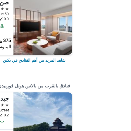
5 نجوم
50 Wangfujing Avenue, بكين, الصين
0.0 كيلومتر عن وسط المدينة
375 ﷼
المتوس
شاهد المزيد من أهم الفنادق في بكين
فنادق بالقرب من بالاس هوتل فوربيد
جيد 
4 نجوم
an Street
0.2 كيلومتر عن وسط المدينة