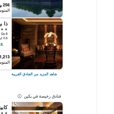
256 ﷼
المتوس
ذا ب
5 نجوم
0.6 كيلومتر عن وسط المدينة
1,213 ﷼
المتوس
شاهد المزيد من الفنادق القريبة
فنادق رخيصة في بكين
4 نجوم