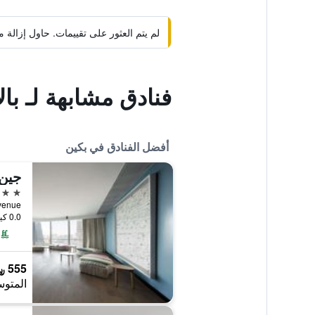
لم يتم العثور على تقييمات. حاول إزال
فنادق مشابهة لـ ب
أفضل الفنادق في بكين
جين 
5 نجوم
 Avenue
0.0 كيلومتر عن وسط المدينة
555 ﷼
المتوس