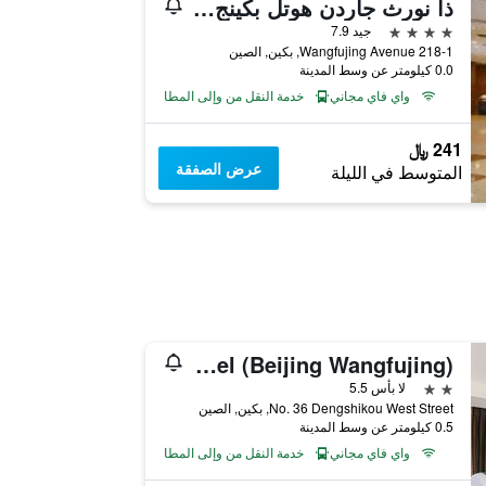
ذا نورث جاردن هوتل بكينج وانج فو جينج
4 نجوم
جيد 7.9
218-1 Wangfujing Avenue, بكين, الصين
0.0 كيلومتر عن وسط المدينة
واي فاي مجاني
خدمة النقل من وإلى المطار
241 ﷼
عرض الصفقة
المتوسط في الليلة
Xing Hua Sheng Shi Hotel (Beijing Wangfujing)
2 نجمتين
لا بأس 5.5
No. 36 Dengshikou West Street, بكين, الصين
0.5 كيلومتر عن وسط المدينة
واي فاي مجاني
خدمة النقل من وإلى المطار