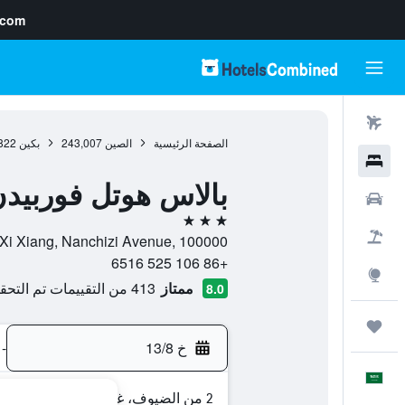
.com
رحلات طيران
الصفحة الرئيسية
الصين
243,007
بكين
822
فنادق
بالاس هوتل فوربيد
سيارات
3 نجوم
حزم العروض
No.6 Pudusi Xi Xiang, Nanchizi Avenue, 100000, بكين,
+86 106 525 6516
استكشاف
ممتاز
413 من التقييمات تم التحقق منها
8.0
رحلات
خ 13/8
-
العَرَبِيَّة
2 من الضيوف، غرفة واحدة