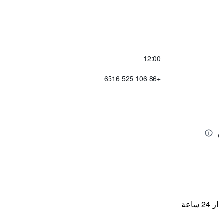
12:00
+86 106 525 6516
اعة