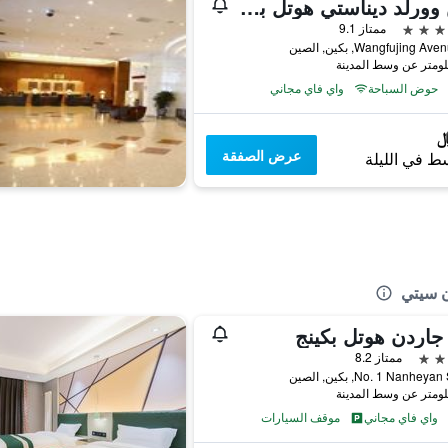
صن وورلد ديناستي هوتل بكين وانج فوجينج
ممتاز 9.1
حوض السباحة
واي فاي مجاني
عرض الصفقة
ط في الليلة
ن سيتي
جاردن هوتل بكينج
ممتاز 8.2
No. 1 Nanhey, بكين, الصين
واي فاي مجاني
موقف السيارات