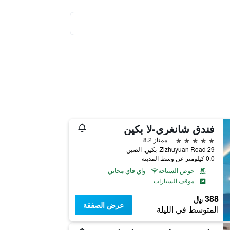
فندق شانغري-لا بكين
5 نجوم
ممتاز 8.2
29 Zizhuyuan Road, بكين, الصين
0.0 كيلومتر عن وسط المدينة
حوض السباحة
واي فاي مجاني
موقف السيارات
388 ﷼
عرض الصفقة
المتوسط في الليلة