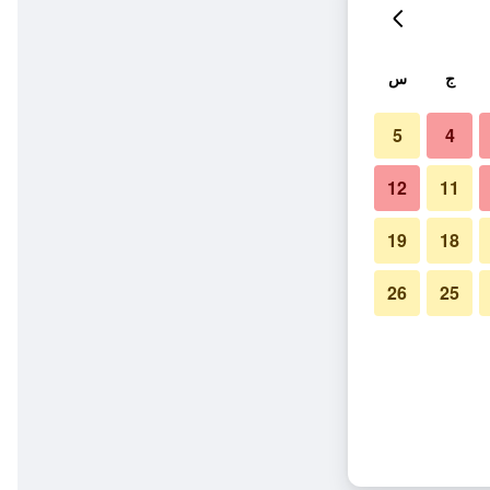
ج
س
5
4
12
11
19
18
26
25