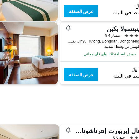
عرض الصفقة
ط في الليلة
ينينسولا بكين
ممتاز 9.4
8 Jinyu Hutong, Dongdan, Dongcheng Qu, بكين, الصين
حوض السباحة
واي فاي مجاني
عرض الصفقة
ط في الليلة
كابيتال إيربورت إنترناشونال هوتل
جيد 6.0