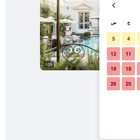
ج
س
5
4
12
11
1/29
غرفة معيشة
19
18
26
25