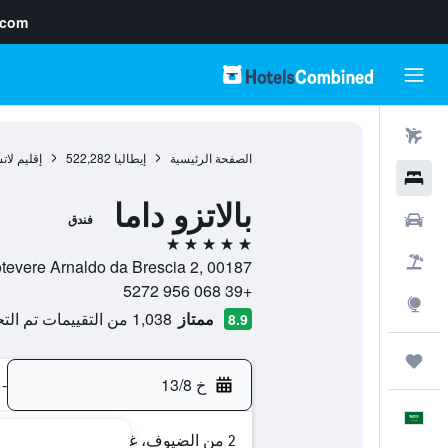
.com
رحلات طيران
الصفحة الرئيسية
إيطاليا
522,282
إقليم لات
فنادق
بالاتزو داما
سيارات
فندق
5 نجوم
حزم العروض
Lungotevere Arnaldo da Brescia 2, 00187, روما, 
+39 068 956 5272
استكشاف
ممتاز
1,038 من التقييمات تم التحقق منها
8.9
رحلات
خ 13/8
-
العَرَبِيَّة
2 من الضيوف، غرفة واحدة