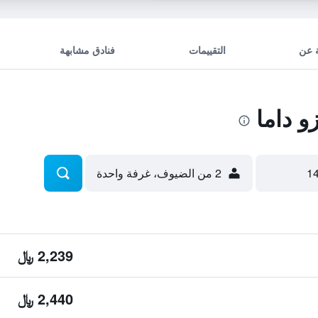
 عن
التقييمات
فنادق مشابهة
و داما
2 من الضيوف، غرفة واحدة
2,239 ﷼
2,440 ﷼