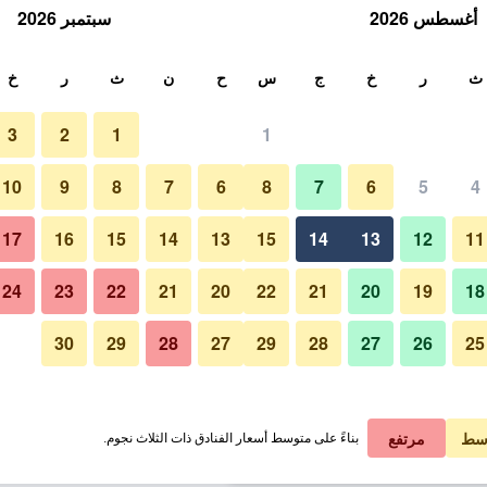
أغسطس 2026
سبتمبر 2026
ث
ث
ر
خ
ج
س
ح
ن
ث
ر
خ
3
2
1
1
ليلة الواحدة
10
9
8
7
6
8
7
6
5
4
حوض السباحة
لي في الليلة
17
16
15
14
13
15
14
13
12
11
1 ﷼
عرض الصفقة
24
23
22
21
20
22
21
20
19
18
30
29
28
27
29
28
27
26
25
صور لـ بالاتزو داما
1 ﷼
عرض الصفقة
1 ﷼
عرض الصفقة
سط
مرتفع
بناءً على متوسط أسعار الفنادق ذات الثلاث نجوم.