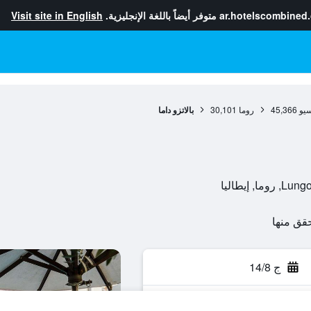
ar.hotelscombined
متوفر أيضاً باللغة الإنجليزية.
Visit site in English
سيو
45,366
روما
30,101
بالاتزو داما
إيطاليا
ج 14/8