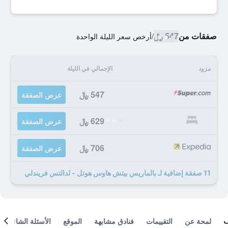
صفقات من
547 ﷼
/
أرخص سعر الليلة الواحدة
مزود
الإجمالي في الليلة
547 ﷼
عرض الصفقة
629 ﷼
عرض الصفقة
706 ﷼
عرض الصفقة
11 صفقة إضافية لـ بالماريس بيتش هاوس هوتل - لدالتس فريندلي
لمحة عن
التقييمات
فنادق مشابهة
الموقع
الأسئلة الشائعة