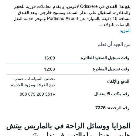
يقع هذا الفندق في Odiaxere لاغوس، و يقدم معاملات فورية للحجز
والمغادرة، استقبال على مدار الساعة ومسبح خارجي. يبعد الفندق
مسافة 15 دقيقة بالسيارة عن Portimao Airport وتتوفر خدمة النقل
بالباصات للنزلاء....
المزيد
من الجيد أن تعلم
16:00
وقت تسجيل الصعود للطائرة
12:00
وقت تسجيل المغادرة
تختلف السياسات حسب
الدفع والإلغاء
نوع الغرفة ومزود الخدمة.
+351 289 073 808
رقم مكتب الاستقبال
رقم الرخصة: 7376
المزايا ووسائل الراحة في بالماريس بيتش
هاوس هوتل - لدالتس فريندلي