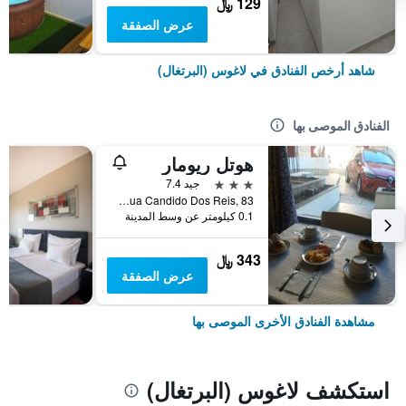
129 ﷼
عرض الصفقة
شاهد أرخص الفنادق في لاغوس (البرتغال)
الفنادق الموصى بها
هوتل ريومار
3 نجوم
جيد 7.4
Rua Candido Dos Reis, 83, لاغوس (البرتغال), منطقة فارو, البرتغال
0.1 كيلومتر عن وسط المدينة
343 ﷼
عرض الصفقة
مشاهدة الفنادق الأخرى الموصى بها
استكشف لاغوس (البرتغال)