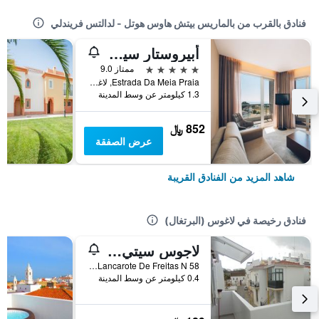
فنادق بالقرب من بالماريس بيتش هاوس هوتل - لدالتس فريندلي
أبيروستار سيليكشن لاجوس ألجارف
5 نجوم
ممتاز 9.0
Estrada Da Meia Praia, لاغوس (البرتغال), منطقة فارو, البرتغال
1.3 كيلومتر عن وسط المدينة
852 ﷼
عرض الصفقة
شاهد المزيد من الفنادق القريبة
فنادق رخيصة في لاغوس (البرتغال)
لاجوس سيتي سنتر جيست هاوس آند هوستل
Rua Lancarote De Freitas N 58, لاغوس (البرتغال), منطقة فارو, البرتغال
0.4 كيلومتر عن وسط المدينة