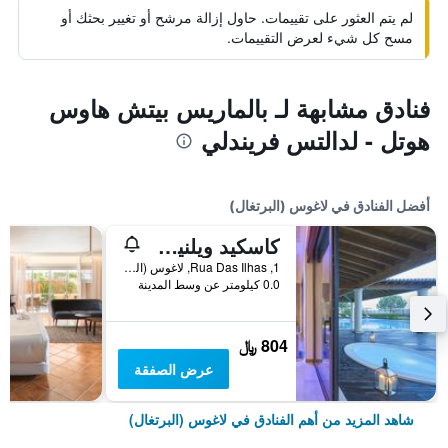
لم يتم العثور على تقييمات. حاول إزالة مرشح أو تغيير بحثك أو
مسح كل شيء لعرض التقييمات.
فنادق مشابهة لـ بالماريس بيتش هاوس
هوتل - لدالتس فريندلي
أفضل الفنادق في لاغوس (البرتغال)
كاسكيد ويلنيس ريزورت لاجوس ألغارف باي دوميس
1, Rua Das Ilhas, لاغوس (البرتغال), منطقة فارو, البرتغال
0.0 كيلومتر عن وسط المدينة
804 ﷼
عرض الصفقة
شاهد المزيد من أهم الفنادق في لاغوس (البرتغال)