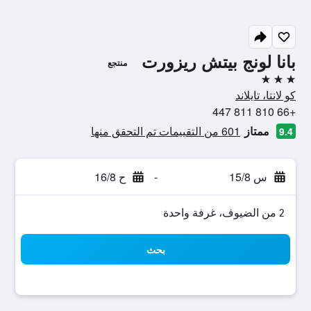
بانا لونج بيتش ريزورت
منتجع
3 نجوم
كو لانتا، تايلاند
+66 810 811 447
ممتاز
601 من التقييمات تم التحقق منها
9.4
س 15/8
-
ح 16/8
2 من الضيوف، غرفة واحدة
بحث