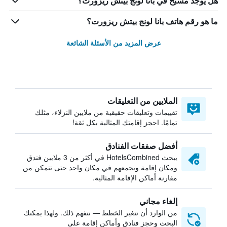
هل يوجد مسبح في بانا لونج بيتش ريزورت؟
ما هو رقم هاتف بانا لونج بيتش ريزورت؟
عرض المزيد من الأسئلة الشائعة
الملايين من التعليقات
تقييمات وتعليقات حقيقية من ملايين النزلاء، مثلك
تمامًا. احجز إقامتك المثالية بكل ثقة!
أفضل صفقات الفنادق
يبحث HotelsCombined في أكثر من 3 ملايين فندق
ومكان إقامة ويجمعهم في مكان واحد حتى تتمكن من
مقارنة أماكن الإقامة المثالية.
إلغاء مجاني
من الوارد أن تتغير الخطط — نتفهم ذلك. ولهذا يمكنك
البحث وحجز فنادق وأماكن إقامة على