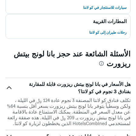
سيارات للاستئجار في كو لانتا
المطارات القريبة
رحلات طيران إلى كو لانتا
الأسئلة الشائعة عند حجز بانا لونج بيتش
ريزورت
هل الأسعار في بانا لونج بيتش ريزورت قابلة للمقارنة
بفنادق 3 نجوم في كو لانتا؟
تكلف فنادق كو لانتا المصنفة 3 نجوم عادة 124 ﷼ في الليلة ،
ولكن وسطياً يتوفر بانا لونج بيتش ريزورت بسعر أقل بنسبة 64%
عن معدل السعر في المنطقة. يمكنك الاستمتاع عادة بالاقامة
في بانا لونج بيتش ريزورت بـ 209 ﷼ في الليلة. هذه صفقة رائعة
لمستخدمي HotelsCombined الذين يخططون لزيارة كو لانتا.