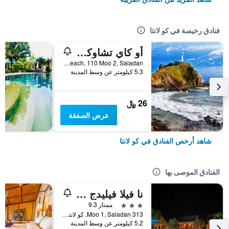
فنادق رخيصة في كو لانتا
أو كاي تشاوكوه بونجالو
Longbeach, 110 Moo 2, Saladan, كو لانتا, تايلاند
5.3 كيلومتر عن وسط المدينة
26 ﷼
عرض الصفقة
شاهد أرخص الفنادق في كو لانتا
الفنادق الموصى بها
نا فيلا فيليدج - ٔلبالغين فقط
3 نجوم
ممتاز 9.3
313 Moo 1, Saladan, كو لانتا, تايلاند
5.2 كيلومتر عن وسط المدينة