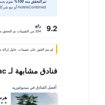
تم التحقق منه 100%
نقوم بجم
HotelsCombined أو مع شركائنا الخارجيين الموثوقين.
9.2
رائع
254 من التقييمات تم التحقق منها
لم يتم العثور على تقييمات. حاول إزال
فنادق مشابهة لـ Sobe Bcrnjac
أفضل الفنادق في ميديوغوريه
هرسك
4 نجوم