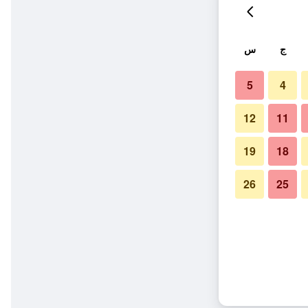
ج
س
5
4
12
11
19
18
26
25