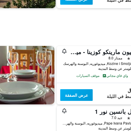
ط في الليلة
بنسيون مارينكو كوزينا - ميدجوجري
ممتاز 8.0
Kozine , ميديوغوريه, البوسنة والهرسك
واي فاي مجاني
موقف السيارات
عرض الصفقة
ط في الليلة
 بانسين نور 1
جيد 7.0
Pape Ivana Pavla II 18, ميديوغوريه, البوسنة والهرسك