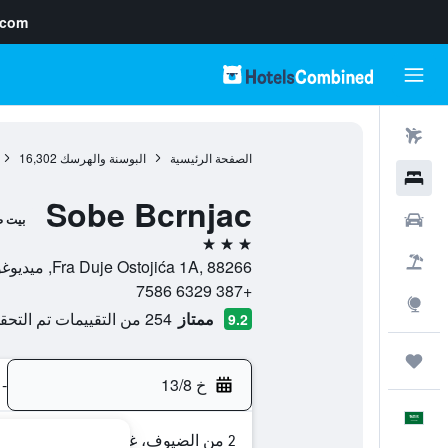
.com
رحلات طيران
الصفحة الرئيسية
البوسنة والهرسك
16,302
فنادق
Sobe Bcrnjac
سيارات
بيت ض
3 نجوم
حزم العروض
Fra Duje Ostojića 1A, 88266, ميديوغوريه, Federation of Bosnia and Herzegovina, البوسنة والهرسك
+387 6329 7586
استكشاف
ممتاز
254 من التقييمات تم التحقق منها
9.2
رحلات
خ 13/8
-
العَرَبِيَّة
2 من الضيوف، غرفة واحدة