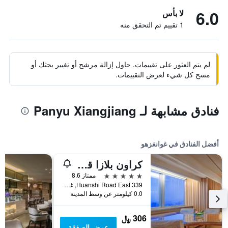
6.0
لا بأس
1 تقييم تم التحقق منه
لم يتم العثور على تقييمات. حاول إزالة مرشح أو تغيير بحثك أو
مسح كل شيء لعرض التقييمات.
فنادق مشابهة لـ Panyu Xiangjiang
أفضل الفنادق في غوانغزهو
كراون بلازا قوانغتشو سيتي سنتر، أحد الفنادق من مجموعة فنادق إنتركونتيننتال - سكاي لاين 63 بار للاستمتاع بإطلالة على مدينة قوانغتشو
5 نجوم
ممتاز 8.6
339 Huanshi Road East, غوانغزهو, الصين
0.0 كيلومتر عن وسط المدينة
306 ﷼
عرض الصفقة