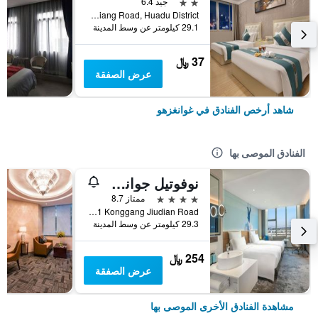
2 نجمتين
جيد 6.4
No. 2 Shunxiang Road, Huadu District, غوانغزهو, الصين
29.1 كيلومتر عن وسط المدينة
37 ﷼
عرض الصفقة
شاهد أرخص الفنادق في غوانغزهو
الفنادق الموصى بها
نوفوتيل جوانجشو بايون أيربورت
4 نجوم
ممتاز 8.7
No 1 Konggang Jiudian Road, غوانغزهو, الصين
29.3 كيلومتر عن وسط المدينة
254 ﷼
عرض الصفقة
مشاهدة الفنادق الأخرى الموصى بها