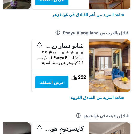
شاهد المزيد من أهم الفنادق في غوانغزهو
فنادق بالقرب من Panyu Xiangjiang
شاتو ستار ريفر جوانجو
5 نجوم
ممتاز 8.6
No.1 Panyu Road North, غوانغزهو, الصين
0.8 كيلومتر عن وسط المدينة
232 ﷼
عرض الصفقة
شاهد المزيد من الفنادق القريبة
فنادق رخيصة في غوانغزهو
كايسردوم هوتل أيربورت برانش