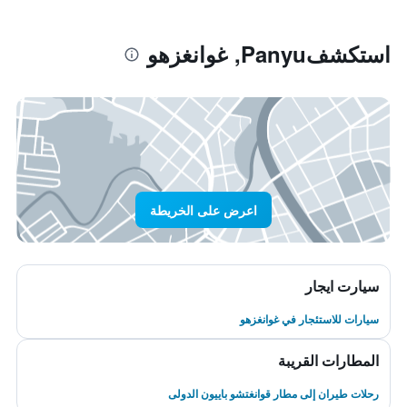
استكشفPanyu, غوانغزهو
اعرض على الخريطة
سيارت ايجار
سيارات للاستئجار في غوانغزهو
المطارات القريبة
رحلات طيران إلى مطار قوانغتشو باييون الدولى