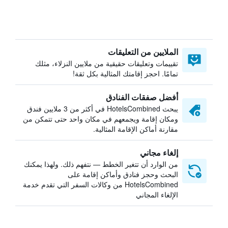
الملايين من التعليقات
تقييمات وتعليقات حقيقية من ملايين النزلاء، مثلك
تمامًا. احجز إقامتك المثالية بكل ثقة!
أفضل صفقات الفنادق
يبحث HotelsCombined في أكثر من 3 ملايين فندق
ومكان إقامة ويجمعهم في مكان واحد حتى تتمكن من
مقارنة أماكن الإقامة المثالية.
إلغاء مجاني
من الوارد أن تتغير الخطط — نتفهم ذلك. ولهذا يمكنك
البحث وحجز فنادق وأماكن إقامة على
HotelsCombined من وكالات السفر التي تقدم خدمة
الإلغاء المجاني