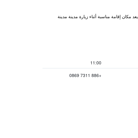
مسافة قصيرة مشياً من Kaohsiung Railway Station وCartonKing Kaohsiung Station، ولذلك يعد مكان إقامة مناسبة أثناء زيارة مدينة مدينة
11:00
+886 7311 0869