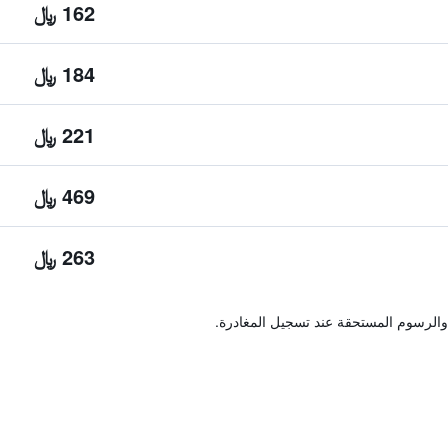
162 ﷼
184 ﷼
221 ﷼
469 ﷼
263 ﷼
والرسوم المستحقة عند تسجيل المغادرة.