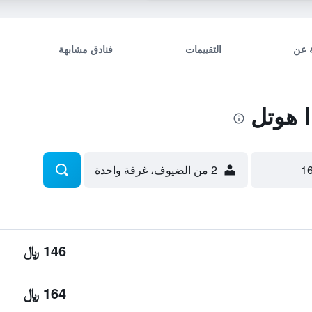
 عن
التقييمات
فنادق مشابهة
 هوتل
2 من الضيوف، غرفة واحدة
146 ﷼
164 ﷼