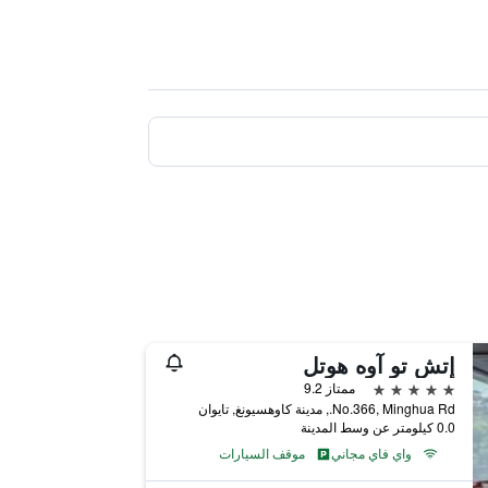
إتش تو آوه هوتل
5 نجوم
ممتاز 9.2
No.366, Minghua Rd., مدينة كاوهسيونغ, تايوان
0.0 كيلومتر عن وسط المدينة
واي فاي مجاني
موقف السيارات