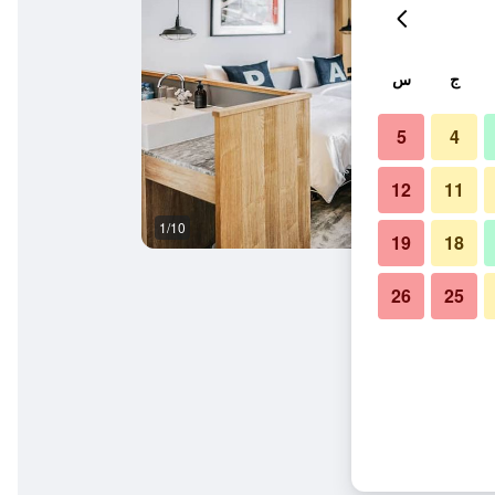
ج
س
5
4
12
11
1/10
غرفة نوم
19
18
26
25