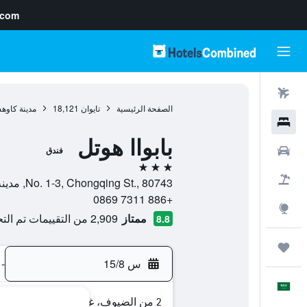
.com
رحلات طيران
الصفحة الرئيسية
تايوان
18,121
مدينة كاوه
فنادق
بابواا هوتل
سيارات
فندق
3 نجوم
حزم العروض
No. 1-3, Chongqing St., 80743, مدينة كاوهسيونغ, Kaohsiung, تايوان
+886 7311 0869
استكشاف
ممتاز
2,909 من التقييمات تم التحقق منها
8.8
رحلات
س 15/8
-
العَرَبِيَّة
2 من الضيوف، غرفة واحدة