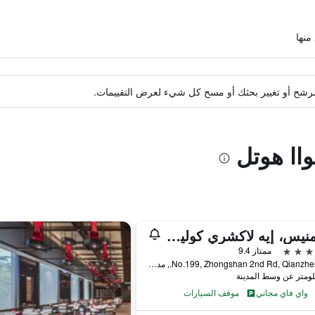
ة مرشح أو تغيير بحثك أو مسح كل شيء لعرض التقييمات.
واا هوتل
ذا أمنيس، إيه لاكشري كوليكشن هوتل، كاوهسيونج
ممتاز 9.4
No.199, Zhongshan 2nd Rd, Qianzhen Dist., مدينة كاوهسيونغ, تايوان
واي فاي مجاني
موقف السيارات