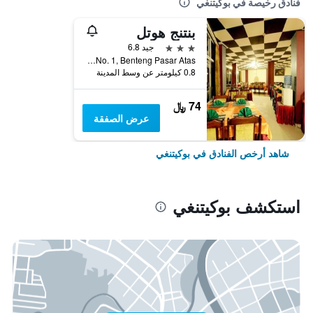
فنادق رخيصة في بوكيتنغي
بنتنج هوتل
3 نجوم
جيد 6.8
Jalan Benteng No. 1, Benteng Pasar Atas, بوكيتنغي, إندونيسيا
0.8 كيلومتر عن وسط المدينة
74 ﷼
عرض الصفقة
شاهد أرخص الفنادق في بوكيتنغي
استكشف بوكيتنغي