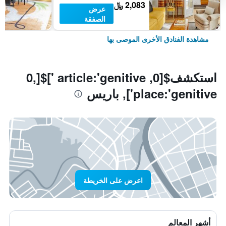
2,083 ﷼
عرض
الصفقة
مشاهدة الفنادق الأخرى الموصى بها
استكشف$[0, article:'genitive ']$[0,
place:'genitive'], باريس
اعرض على الخريطة
أشهر المعالم