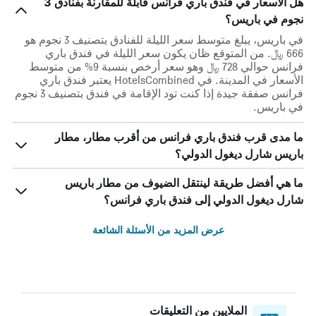
هل الأسعار في فندق باري فرانس قابلة للمقارنة بفنادق 3
نجوم في باريس؟
في باريس، يبلغ متوسط ​​سعر الليلة للفنادق بتصنيف 3 نجوم هو
666 ﷼. من المتوقع ظان يكون سعر الليلة في فندق باري
فرانس حوالي 728 ﷼ وهو سعر أرخص بنسبة 9% من متوسط
الأسعار في المدينة. في HotelsCombined يعتبر فندق باري
فرانس صفقة جيدة إذا كنت تود الإقامة في فندق بتصنيف 3 نجوم
في باريس.
ما مدى قرب فندق باري فرانس من أقرب مطار، مطار
باريس شارل ديغول الدولي؟
ما هي أفضل طريقة لينتقل الضيوف من مطار باريس
شارل ديغول الدولي إلى فندق باري فرانس؟
عرض المزيد من الأسئلة الشائعة
الملايين من التعليقات