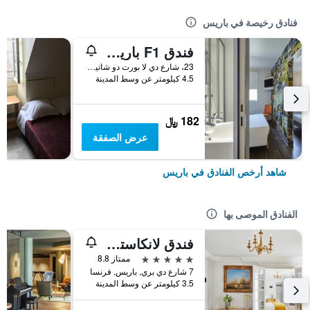
فنادق رخيصة في باريس
فندق F1 باريس بورت دو شاتيلون
23، شارع دي لا بورت دو شاتيلون, باريس, فرنسا
4.5 كيلومتر عن وسط المدينة
182 ﷼
عرض الصفقة
شاهد أرخص الفنادق في باريس
الفنادق الموصى بها
فندق لانكاستر باريس شانزليزيه
5 نجوم
ممتاز 8.8
7 شارع دي بري, باريس, فرنسا
3.5 كيلومتر عن وسط المدينة