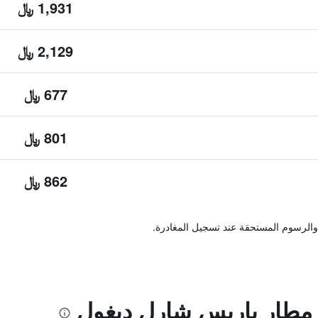
1,931 ﷼
2,129 ﷼
677 ﷼
801 ﷼
862 ﷼
والرسوم المستحقة عند تسجيل المغادرة.
مطار باريس شارل ديغول