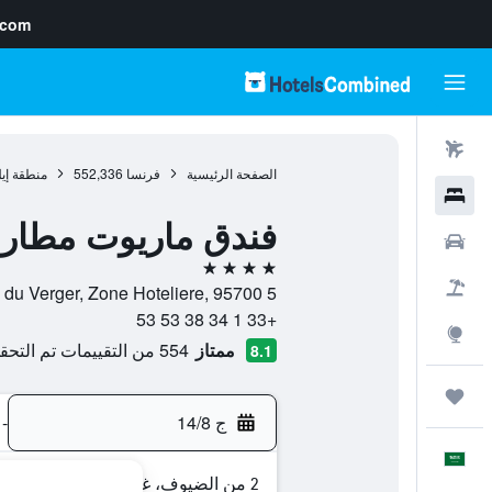
.com
رحلات طيران
الصفحة الرئيسية
فرنسا
552,336
منطقة إي
فنادق
فندق ماريوت مطار 
سيارات
4 نجوم
حزم العروض
5 Allee du Verger, Zone Hoteliere, 95700, رواسي-ان-فرانس, إقليم فال دواز, فرنسا
+33 1 34 38 53 53
استكشاف
ممتاز
554 من التقييمات تم التحقق منها
8.1
رحلات
ج 14/8
-
العَرَبِيَّة
2 من الضيوف، غرفة واحدة