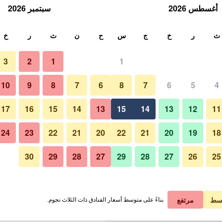
أغسطس 2026
سبتمبر 2026
ث
ث
ر
خ
ج
س
ح
ن
ث
ر
خ
3
2
1
1
لة الواحدة
10
9
8
7
6
8
7
6
5
4
ردهة
لي في الليلة
17
16
15
14
13
15
14
13
12
11
 ﷼
عرض الصفقة
24
23
22
21
20
22
21
20
19
18
30
29
28
27
29
28
27
26
25
صور لـ فندق ماريوت مطار باريس ش
 ﷼
عرض الصفقة
 ﷼
عرض الصفقة
سط
مرتفع
بناءً على متوسط أسعار الفنادق ذات الثلاث نجوم.