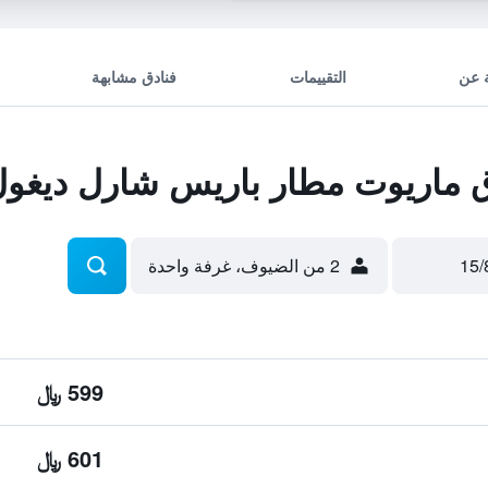
 عن
التقييمات
فنادق مشابهة
ماريوت مطار باريس شارل ديغو
2 من الضيوف، غرفة واحدة
599 ﷼
601 ﷼