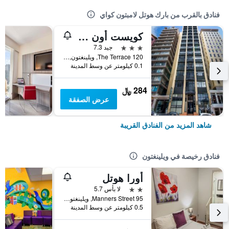
فنادق بالقرب من بارك هوتل لامبتون كواي
كويست أون ذا تيراس
3 نجوم
جيد 7.3
120 The Terrace, ويلينغتون, نيوزيلندا
0.1 كيلومتر عن وسط المدينة
284 ﷼
عرض الصفقة
شاهد المزيد من الفنادق القريبة
فنادق رخيصة في ويلينغتون
أورا هوتل
2 نجمتين
لا بأس 5.7
95 Manners Street, ويلينغتون, نيوزيلندا
0.5 كيلومتر عن وسط المدينة