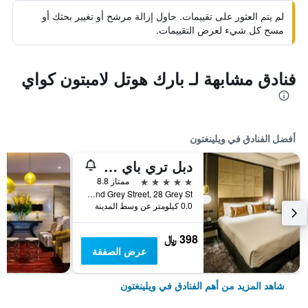
لم يتم العثور على تقييمات. حاول إزالة مرشح أو تغيير بحثك أو
مسح كل شيء لعرض التقييمات.
فنادق مشابهة لـ بارك هوتل لامبتون كواي
أفضل الفنادق في ويلينغتون
دبل تري باي هيلتون ويلينغتون
5 نجوم
ممتاز 8.8
Corner of Lambton Quay And Grey Street, 28 Grey St, ويلينغتون, نيوزيلندا
0.0 كيلومتر عن وسط المدينة
398 ﷼
عرض الصفقة
شاهد المزيد من أهم الفنادق في ويلينغتون