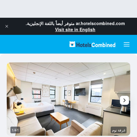
ar.hotelscombined.com
متوفر أيضاً باللغة الإنجليزية.
Visit site in English
غرفة نوم
1/41
مر