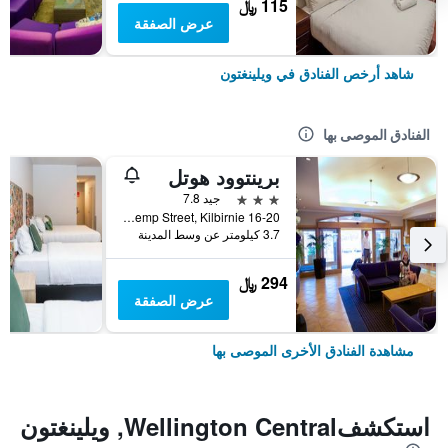
115 ﷼
عرض الصفقة
شاهد أرخص الفنادق في ويلينغتون
الفنادق الموصى بها
برينتوود هوتل
3 نجوم
جيد 7.8
16-20 Kemp Street, Kilbirnie, ويلينغتون, نيوزيلندا
3.7 كيلومتر عن وسط المدينة
294 ﷼
عرض الصفقة
مشاهدة الفنادق الأخرى الموصى بها
استكشفWellington Central, ويلينغتون