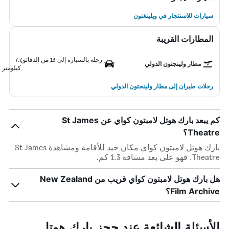
سيارات للاستئجار في ويلينغتون
المطارات القريبة
رحلة بالسيارة إلى 13 من الدقائق
7.7
مطار ولينجتون الدولي
كيلومتر
رحلات طيران إلى مطار ولينجتون الدولي
كم يبعد بارك هوتل لامبتون كواي عن St James
Theatre؟
بارك هوتل لامبتون كواي مكان جيد للأقامة ومشاهدة St James
Theatre. فهو على بعد مسافة 1.3 كم.
هل بارك هوتل لامبتون كواي قريب من New Zealand
Film Archive؟
الأسئلة الشائعة عند حجز بارك هوتل