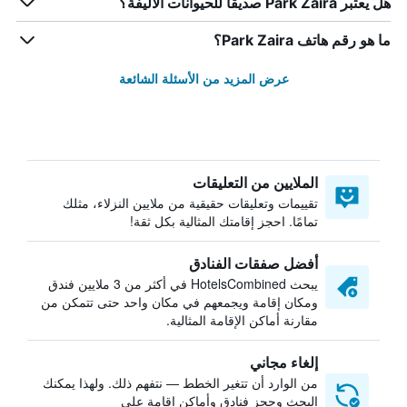
هل يعتبر Park Zaira صديقاً للحيوانات الأليفة؟
ما هو رقم هاتف Park Zaira؟
عرض المزيد من الأسئلة الشائعة
الملايين من التعليقات
تقييمات وتعليقات حقيقية من ملايين النزلاء، مثلك
تمامًا. احجز إقامتك المثالية بكل ثقة!
أفضل صفقات الفنادق
يبحث HotelsCombined في أكثر من 3 ملايين فندق
ومكان إقامة ويجمعهم في مكان واحد حتى تتمكن من
مقارنة أماكن الإقامة المثالية.
إلغاء مجاني
من الوارد أن تتغير الخطط — نتفهم ذلك. ولهذا يمكنك
البحث وحجز فنادق وأماكن إقامة على