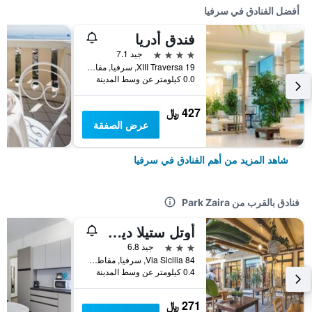
أفضل الفنادق في سرفيا
فندق أدريا
4 نجوم
جيد 7.1
XIII Traversa 19, سرفيا, مقاطعة رافينا, إيطاليا
0.0 كيلومتر عن وسط المدينة
427 ﷼
عرض الصفقة
شاهد المزيد من أهم الفنادق في سرفيا
فنادق بالقرب من Park Zaira
أوتل ستيلا ديل ماري
3 نجوم
جيد 6.8
Via Sicilia 84, سرفيا, مقاطعة رافينا, إيطاليا
0.4 كيلومتر عن وسط المدينة
271 ﷼