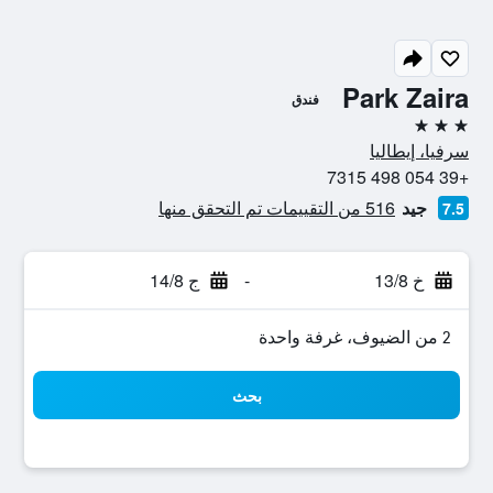
Park Zaira
فندق
3 نجوم
سرفيا، إيطاليا
+39 054 498 7315
جيد
516 من التقييمات تم التحقق منها
7.5
خ 13/8
-
ج 14/8
2 من الضيوف، غرفة واحدة
بحث