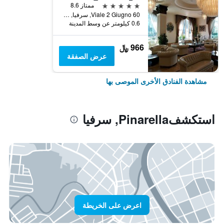
5 نجوم
ممتاز 8.6
Viale 2 Giugno 60, سرفيا, مقاطعة رافينا, إيطاليا
0.6 كيلومتر عن وسط المدينة
966 ﷼
عرض الصفقة
مشاهدة الفنادق الأخرى الموصى بها
استكشفPinarella, سرفيا
اعرض على الخريطة