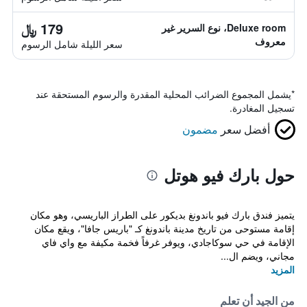
179 ﷼
Deluxe room، نوع السرير غير
معروف
سعر الليلة شامل الرسوم
*
يشمل المجموع الضرائب المحلية المقدرة والرسوم المستحقة عند
تسجيل المغادرة.
أفضل سعر
مضمون
حول بارك فيو هوتل
يتميز فندق بارك فيو باندونغ بديكور على الطراز الباريسي، وهو مكان
إقامة مستوحى من تاريخ مدينة باندونغ كـ "باريس جافا"، ويقع مكان
الإقامة في حي سوكاجادي، ويوفر غرفاً فخمة مكيفة مع واي فاي
مجاني، ويضم ال...
المزيد
من الجيد أن تعلم