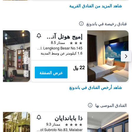
شاهد المزيد من الفنادق القريبة
فنادق رخيصة في باندونغ
إميج هوتل آند ريستو
3 نجوم
ممتاز 8.5
Jl. Lengkong Besar No.145, باندونغ, إندونيسيا
1.6 كيلومتر عن وسط المدينة
22 ﷼
عرض الصفقة
شاهد أرخص الفنادق في باندونغ
الفنادق الموصى بها
ذا باباندايان
4 نجوم
ممتاز 9.3
Jl. Jendral Gatot Subroto No.83, Malabar, باندونغ, إندونيسيا