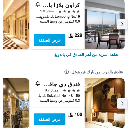
كراون بلازا باندونغ
5 نجوم
ممتاز 9.3
Jl. Lembong No.19, باندونغ, إندونيسيا
0.0 كيلومتر عن وسط المدينة
229 ﷼
عرض الصفقة
شاهد المزيد من أهم الفنادق في باندونغ
فنادق بالقرب من بارك فيو هوتل
فندق دي جافا باندونغ
4 نجوم
ممتاز 8.7
Jl. Sukajadi No 148-150, باندونغ, إندونيسيا
0.3 كيلومتر عن وسط المدينة
100 ﷼
عرض الصفقة