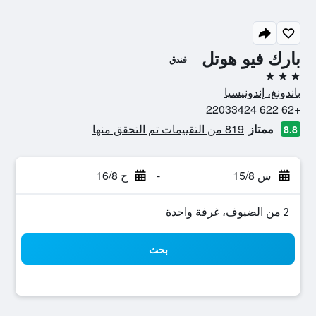
بارك فيو هوتل
فندق
3 نجوم
باندونغ، إندونيسيا
+62 622 22033424
ممتاز
819 من التقييمات تم التحقق منها
8.8
س 15/8
-
ح 16/8
2 من الضيوف، غرفة واحدة
بحث