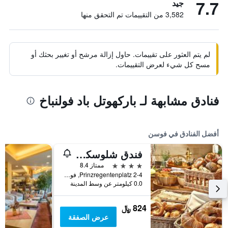
7.7
جيد
3,582 من التقييمات تم التحقق منها
لم يتم العثور على تقييمات. حاول إزالة مرشح أو تغيير بحثك أو
مسح كل شيء لعرض التقييمات.
فنادق مشابهة لـ باركهوتل باد فولنباخ
أفضل الفنادق في فوسن
فندق شلوسكروون
4 نجوم
ممتاز 8.4
Prinzregentenplatz 2-4, فوسن, بافاريا, ألمانيا
0.0 كيلومتر عن وسط المدينة
824 ﷼
عرض الصفقة