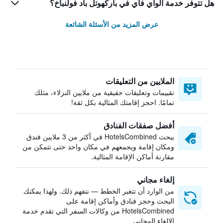
هل تتوفر خدمة الواي فاي في باركهوتل باد فولنباخ؟
عرض المزيد من الأسئلة الشائعة
الملايين من التعليقات
تقييمات وتعليقات حقيقية من ملايين النزلاء، مثلك
تمامًا. احجز إقامتك المثالية بكل ثقة!
أفضل صفقات الفنادق
يبحث HotelsCombined في أكثر من 3 ملايين فندق
ومكان إقامة ويجمعهم في مكان واحد حتى تتمكن من
مقارنة أماكن الإقامة المثالية.
إلغاء مجاني
من الوارد أن تتغير الخطط — نتفهم ذلك. ولهذا يمكنك
البحث وحجز فنادق وأماكن إقامة على
HotelsCombined من وكالات السفر التي تقدم خدمة
الإلغاء المجاني