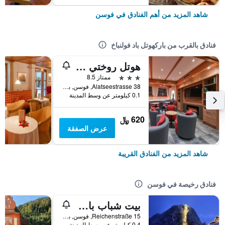
شاهد المزيد من أهم الفنادق في فوسن
فنادق بالقرب من باركهوتل باد فولنباخ
هوتل روختي - زايت فور ميخ.
3 نجوم
ممتاز 8.5
Alatseestrasse 38, فوسن, بافاريا, ألمانيا
0.1 كيلومتر عن وسط المدينة
620 ﷼
عرض الصفقة
شاهد المزيد من الفنادق القريبة
فنادق رخيصة في فوسن
بيت شباب بافاريا سيتي - بيت شباب بوتيكي
Reichenstraße 15, فوسن, بافاريا, ألمانيا
0.4 كيلومتر عن وسط المدينة