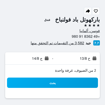
باركهوتل باد فولنباخ
فندق
4 نجوم
فوسن، ألمانيا
+49 8362 91 980
جيد
3,582 من التقييمات تم التحقق منها
7.7
خ 13/8
-
ج 14/8
2 من الضيوف، غرفة واحدة
بحث