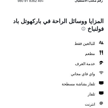
+49 8362 91 980
رقم مكتب الاستقبال
المزايا ووسائل الراحة في باركهوتل باد
فولنباخ
للبالغين فقط
مطعم
خدمة الغرف
واي فاي مجاني
تلفاز بشاشة مسطحة
تلفاز
انترنت