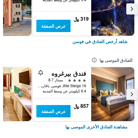
319 ﷼
عرض الصفقة
شاهد أرخص الفنادق في فوسن
الفنادق الموصى بها
فندق بيرغروه
4 نجوم
ممتاز 8.7
Alte Steige 16, فوسن, بافاريا, ألمانيا
6.4 كيلومتر عن وسط المدينة
857 ﷼
عرض الصفقة
مشاهدة الفنادق الأخرى الموصى بها