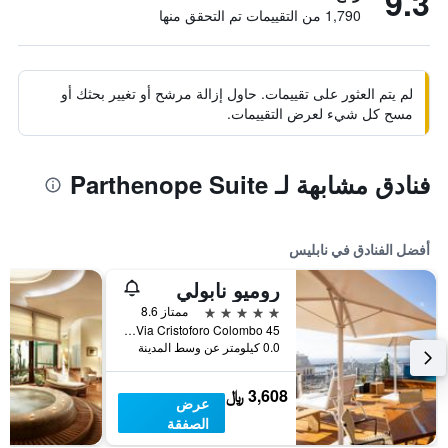
9.3
1,790 من التقييمات تم التحقق منها
لم يتم العثور على تقييمات. حاول إزالة مرشح أو تغيير بحثك أو
مسح كل شيء لعرض التقييمات.
فنادق مشابهة لـ Parthenope Suite
أفضل الفنادق في نابليس
روميو نابولي
5 نجوم
ممتاز 8.6
Via Cristoforo Colombo 45, نابليس, مقاطعة نابولي, إيطاليا
0.0 كيلومتر عن وسط المدينة
3,608 ﷼
عرض
الصفقة