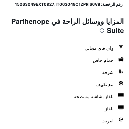
رقم الرخصة: 15063049EXT0927, IT063049C1ZPRI66V8
المزايا ووسائل الراحة في Parthenope
Suite
واي فاي مجاني
حمام خاص
شرفة
مع تكييف
تلفاز بشاشة مسطحة
تلفاز
انترنت