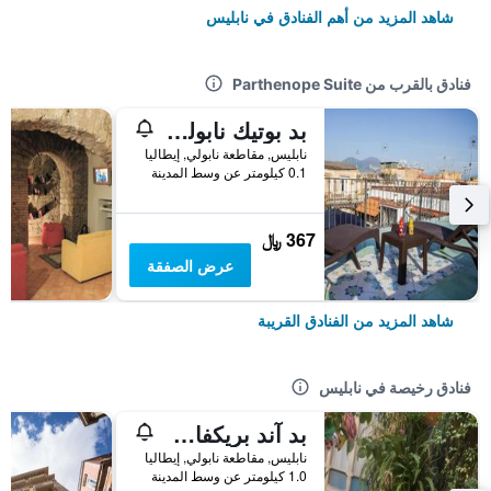
شاهد المزيد من أهم الفنادق في نابليس
فنادق بالقرب من Parthenope Suite
بد بوتيك نابولي كلرز
نابليس, مقاطعة نابولي, إيطاليا
0.1 كيلومتر عن وسط المدينة
367 ﷼
عرض الصفقة
شاهد المزيد من الفنادق القريبة
فنادق رخيصة في نابليس
بد آند بريكفاست ميراجليا
نابليس, مقاطعة نابولي, إيطاليا
1.0 كيلومتر عن وسط المدينة