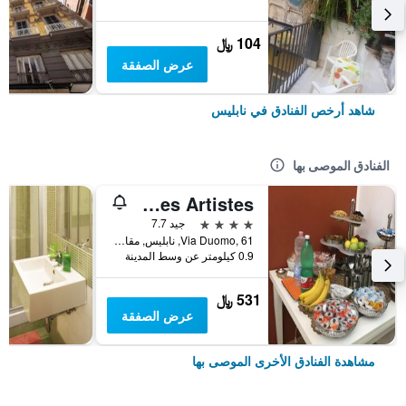
104 ﷼
عرض الصفقة
شاهد أرخص الفنادق في نابليس
الفنادق الموصى بها
Hotel Des Artistes
4 نجوم
جيد 7.7
Via Duomo, 61, نابليس, مقاطعة نابولي, إيطاليا
0.9 كيلومتر عن وسط المدينة
531 ﷼
عرض الصفقة
مشاهدة الفنادق الأخرى الموصى بها