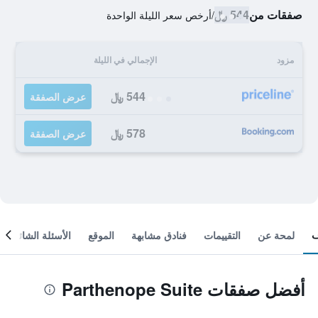
صفقات من
544 ﷼
/
أرخص سعر الليلة الواحدة
مزود
الإجمالي في الليلة
544 ﷼
عرض الصفقة
578 ﷼
عرض الصفقة
لمحة عن
التقييمات
فنادق مشابهة
الموقع
الأسئلة الشائعة
أفضل صفقات Parthenope Suite