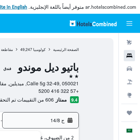
ar.hotelscombined.com
متوفر أيضاً باللغة الإنجليزية.
site in English
رحلات طيران
الصفحة الرئيسية
كولومبيا
49,247
مقاطعة أن
فنادق
باتيو ديل موندو
سيارات
فندق
2 نجمتين
حزم العروض
Calle 5g 32-49, 050021, ميديلين, مقاطعة أنتيوكيا, كولومبيا
+57 322 416 5200
استكشاف
ممتاز
606 من التقييمات تم التحقق منها
9.4
رحلات
ج 14/8
-
العَرَبِيَّة
2 من الضيوف، غرفة واحدة