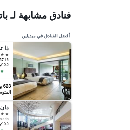
فنادق مشابهة لـ بات
أفضل الفنادق في ميديلين
ذا ت
5 نجوم
alle 9a 37 16
0.0 كيلومتر عن وسط المدينة
623 ﷼
المتوس
دان 
5 نجوم
0.0 كيلومتر عن وسط المدينة