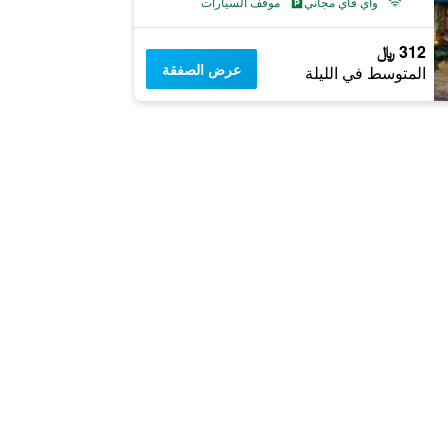
واي فاي مجاني
موقف السيارات
312 ﷼
عرض الصفقة
المتوسط في الليلة