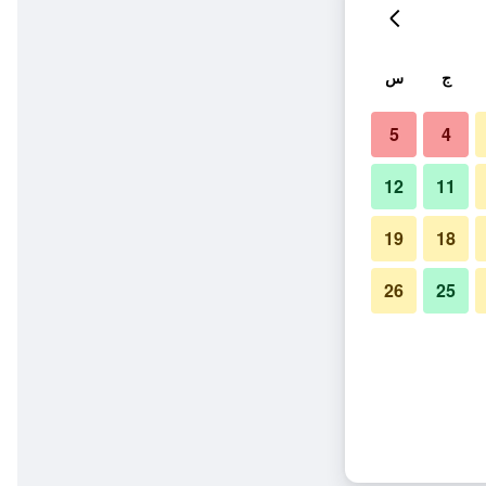
ج
س
5
4
12
11
19
18
26
25