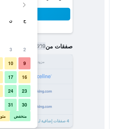
بح
ح
ن
609 ﷼
صفقات من
/
أرخص سعر اللي
3
2
مزود
الإجما
10
9
609
17
16
24
23
811
31
30
931
منخفض
متو
4 صفقات إضافية لـ باتيو ديل موندو