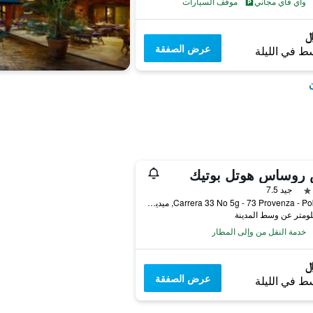
واي فاي مجاني
موقف السيارات
عرض الصفقة
ط في الليلة
ن
 روساس هوتل بوتيك
جيد 7.5
Carrera 33 No 5g - 73 Provenza - Poblado, ميديلين, كولومبيا
خدمة النقل من وإلى المطار
عرض الصفقة
ط في الليلة