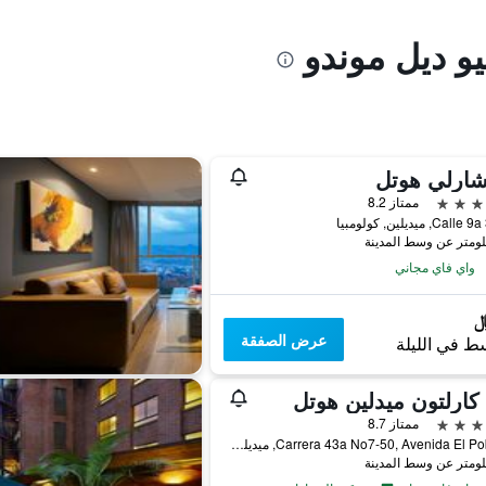
يو ديل موندو
شارلي هوتل
ممتاز 8.2
C, ميديلين, كولومبيا
واي فاي مجاني
عرض الصفقة
ط في الليلة
كارلتون ميدلين هوتل
ممتاز 8.7
Carrera 43a No7-50, Avenida El Poblado, ميديلين, كولومبيا