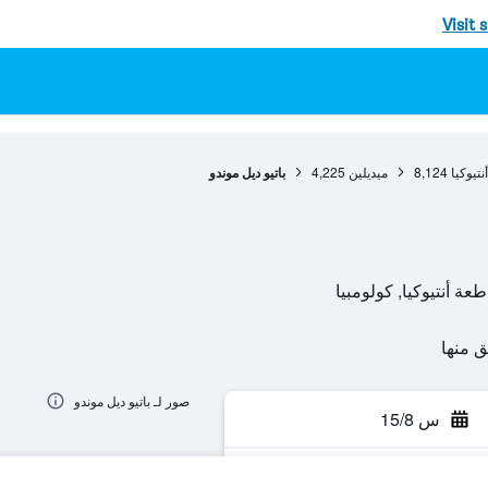
Visit 
تيوكيا
8,124
ميديلين
4,225
باتيو ديل موندو
صور لـ باتيو ديل موندو
س 15/8