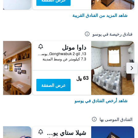
شاهد المزيد من الفنادق القريبة
فنادق رخيصة في يوسو
داوا موتل
13, Gonghwabuk 2-gil, يوسو, كوريا الجنوبية
7.3 كيلومتر عن وسط المدينة
63 ﷼
عرض الصفقة
شاهد أرخص الفنادق في يوسو
الفنادق الموصى بها
شيلا ستاي يوسو إكسبو ستيشن