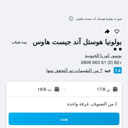
صور لـ بولونيا هوستل آند جيست هاوس
بولونيا هوستل آند جيست هاوس
بيت شباب
تقييم فئة 2
يوسو، كوريا الجنوبية
+82 (0) 61 663 0808
جيد
7 من التقييمات تم التحقق منها
7.9
ن 17/8
-
ث 18/8
2 من الضيوف، غرفة واحدة
بحث