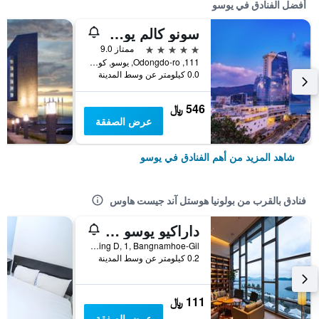
أفضل الفنادق في يوسو
سونو كالم يوسو
5 نجوم
ممتاز 9.0
111, Odongdo-ro, يوسو, كوريا الجنوبية
0.0 كيلومتر عن وسط المدينة
546 ﷼
عرض الصفقة
شاهد المزيد من أهم الفنادق في يوسو
فنادق بالقرب من بولونيا هوستل آند جيست هاوس
داراكيو يوسو كابسول هوتل باي وكر هيل
3F, Building D, 1, Bangnamhoe-Gil, يوسو, كوريا الجنوبية
0.2 كيلومتر عن وسط المدينة
111 ﷼
عرض الصفقة