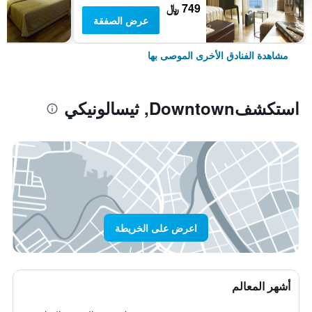
749 ﷼
عرض الصفقة
مشاهدة الفنادق الأخرى الموصى بها
استكشفDowntown, ثيسالونيكي
اعرض على الخريطة
أشهر المعالم