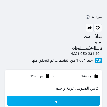
صور لـ بيلا
بيلا
فندق
2 نجمتين
ثيسالونيكي، اليونان
+30 231 052 4221
جيد
1,681 من التقييمات تم التحقق منها
7.8
ج 14/8
-
س 15/8
2 من الضيوف، غرفة واحدة
بحث