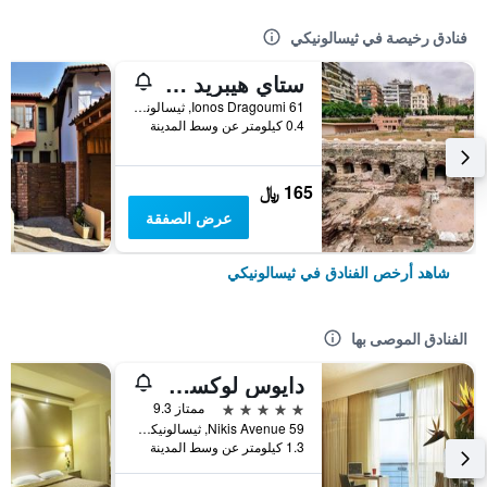
فنادق رخيصة في ثيسالونيكي
ستاي هيبريد يوث هوستل
Ionos Dragoumi 61, ثيسالونيكي, اليونان
0.4 كيلومتر عن وسط المدينة
165 ﷼
عرض الصفقة
شاهد أرخص الفنادق في ثيسالونيكي
الفنادق الموصى بها
دايوس لوكسري ليفينغ
5 نجوم
ممتاز 9.3
Nikis Avenue 59, ثيسالونيكي, اليونان
1.3 كيلومتر عن وسط المدينة