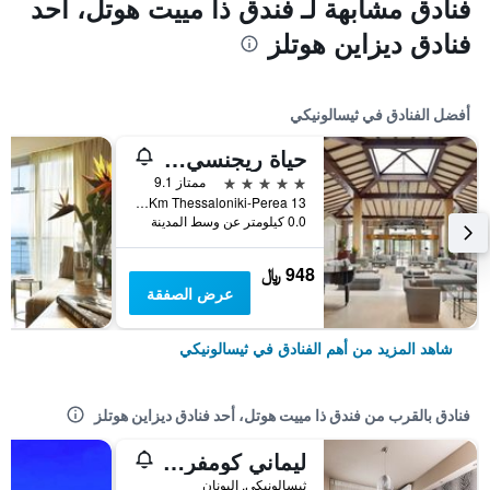
فنادق مشابهة لـ فندق ذا مييت هوتل، أحد
فنادق ديزاين هوتلز
أفضل الفنادق في ثيسالونيكي
حياة ريجنسي سالونيك
5 نجوم
ممتاز 9.1
13 Km Thessaloniki-Perea, ثيسالونيكي, اليونان
0.0 كيلومتر عن وسط المدينة
948 ﷼
عرض الصفقة
شاهد المزيد من أهم الفنادق في ثيسالونيكي
فنادق بالقرب من فندق ذا مييت هوتل، أحد فنادق ديزاين هوتلز
ليماني كومفرت رومز
ثيسالونيكي, اليونان