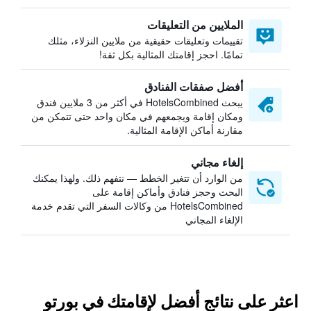
الملايين من التعليقات
تقييمات وتعليقات حقيقية من ملايين النزلاء، مثلك
تمامًا. احجز إقامتك المثالية بكل ثقة!
أفضل صفقات الفنادق
يبحث HotelsCombined في أكثر من 3 ملايين فندق
ومكان إقامة ويجمعهم في مكان واحد حتى تتمكن من
مقارنة أماكن الإقامة المثالية.
إلغاء مجاني
من الوارد أن تتغير الخطط — نتفهم ذلك. ولهذا يمكنك
البحث وحجز فنادق وأماكن إقامة على
HotelsCombined من وكالات السفر التي تقدم خدمة
الإلغاء المجاني
اعثر على نتائج أفضل لإقامتك في بورتو