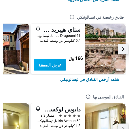
فنادق رخيصة في ثيسالونيكي
ستاي هيبريد يوث هوستل
Ionos Dragoumi 61, ثيسالونيكي, اليونان
0.4 كيلومتر عن وسط المدينة
166 ﷼
عرض الصفقة
شاهد أرخص الفنادق في ثيسالونيكي
الفنادق الموصى بها
دايوس لوكسري ليفينغ
5 نجوم
ممتاز 9.3
Nikis Avenue 59, ثيسالونيكي, اليونان
1.3 كيلومتر عن وسط المدينة