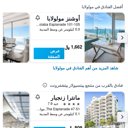
أفضل الفنادق في مولولابا
أوشنز مولولابا
101-105 Mooloolaba Esplanade, مولولابا, QLD, أستراليا
0.0 كيلومتر عن وسط المدينة
1,662 ﷼
عرض
الصفقة
شاهد المزيد من أهم الفنادق في مولولابا
فنادق بالقرب من منتجع بيننسيولار بيتشفرونت
مانترا زنجبار
4 نجوم
جيد 7.9
47-51 The Esplanade, مولولابا, QLD, أستراليا
0.1 كيلومتر عن وسط المدينة
809 ﷼