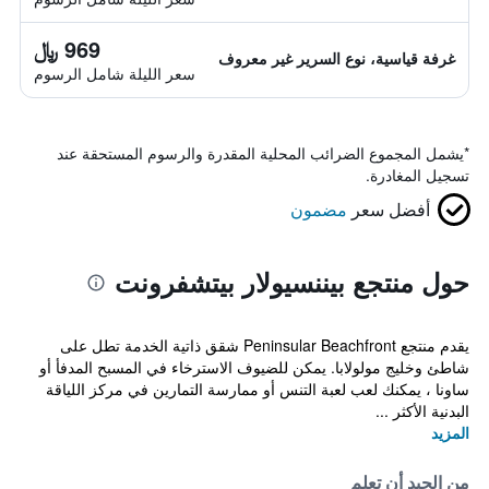
969 ﷼
غرفة قياسية، نوع السرير غير معروف
سعر الليلة شامل الرسوم
*
يشمل المجموع الضرائب المحلية المقدرة والرسوم المستحقة عند
تسجيل المغادرة.
أفضل سعر
مضمون
حول منتجع بيننسيولار بيتشفرونت
يقدم منتجع Peninsular Beachfront شقق ذاتية الخدمة تطل على
شاطئ وخليج مولولابا. يمكن للضيوف الاسترخاء في المسبح المدفأ أو
ساونا ، يمكنك لعب لعبة التنس أو ممارسة التمارين في مركز اللياقة
البدنية الأكثر ...
المزيد
من الجيد أن تعلم