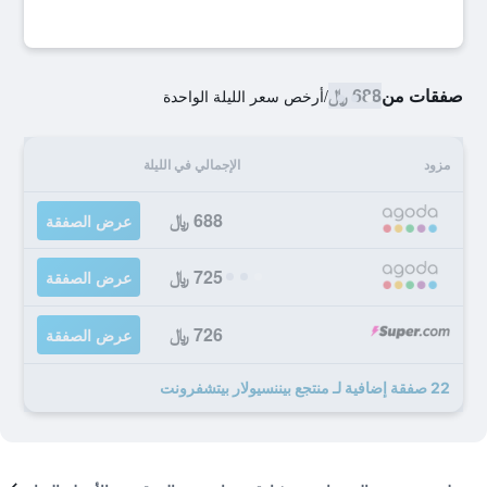
صفقات من
688 ﷼
/
أرخص سعر الليلة الواحدة
مزود
الإجمالي في الليلة
688 ﷼
عرض الصفقة
725 ﷼
عرض الصفقة
726 ﷼
عرض الصفقة
22 صفقة إضافية لـ منتجع بيننسيولار بيتشفرونت