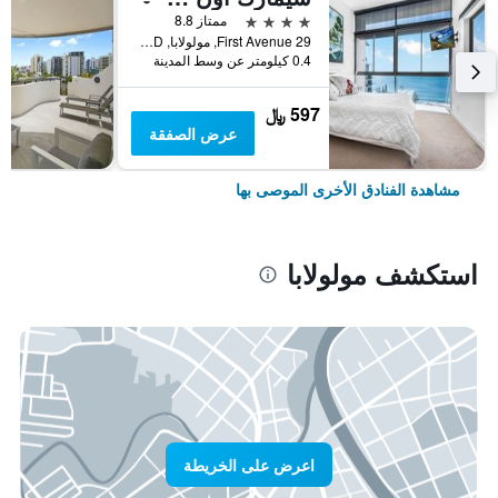
4 نجوم
ممتاز 8.8
29 First Avenue, مولولابا, QLD, أستراليا
0.4 كيلومتر عن وسط المدينة
597 ﷼
عرض الصفقة
مشاهدة الفنادق الأخرى الموصى بها
استكشف مولولابا
اعرض على الخريطة