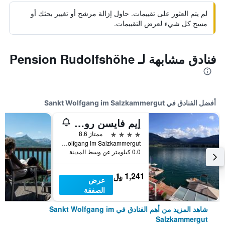
لم يتم العثور على تقييمات. حاول إزالة مرشح أو تغيير بحثك أو
مسح كل شيء لعرض التقييمات.
فنادق مشابهة لـ Pension Rudolfshöhe
أفضل الفنادق في Sankt Wolfgang im Salzkammergut
إيم فايسن روسل آم ولفجانجسي
4 نجوم
ممتاز 8.6
Markt 74, Sankt Wolfgang im Salzkammergut, النمسا العليا, النمسا
0.0 كيلومتر عن وسط المدينة
1,241 ﷼
عرض
الصفقة
شاهد المزيد من أهم الفنادق في Sankt Wolfgang im
Salzkammergut