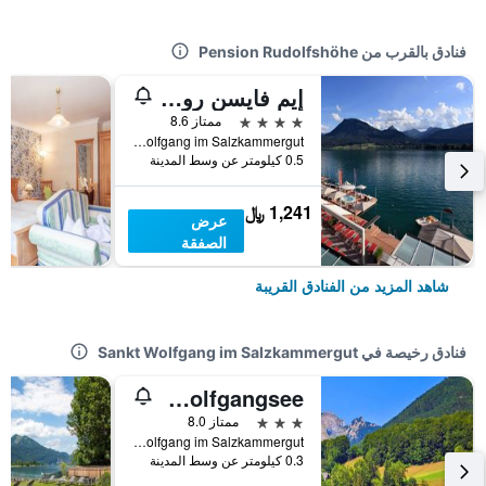
فنادق بالقرب من Pension Rudolfshöhe
إيم فايسن روسل آم ولفجانجسي
4 نجوم
ممتاز 8.6
Markt 74, Sankt Wolfgang im Salzkammergut, النمسا العليا, النمسا
0.5 كيلومتر عن وسط المدينة
1,241 ﷼
عرض
الصفقة
شاهد المزيد من الفنادق القريبة
فنادق رخيصة في Sankt Wolfgang im Salzkammergut
Hotel Seerose Wolfgangsee
3 نجوم
ممتاز 8.0
Markt 114, Sankt Wolfgang im Salzkammergut, النمسا العليا, النمسا
0.3 كيلومتر عن وسط المدينة