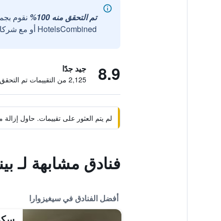
تم التحقق منه 100%
نقوم بجم
HotelsCombined أو مع شركائنا الخارجيين الموثوقين.
8.9
جيد جدًا
2,125 من التقييمات تم التحقق منها
لم يتم العثور على تقييمات. حاول إزال
فنادق مشابهة لـ ب
أفضل الفنادق في سيغيزوارا
سكن