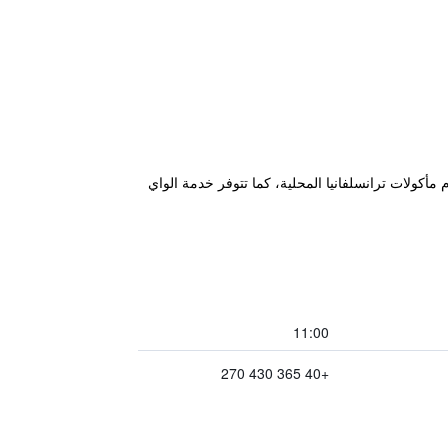
ر فقط من برج الساعة، ويضم مطعم يقدم مأكولات ترانسلفانيا المحلية، كما تتوفر خدمة الواي
11:00
+40 365 430 270