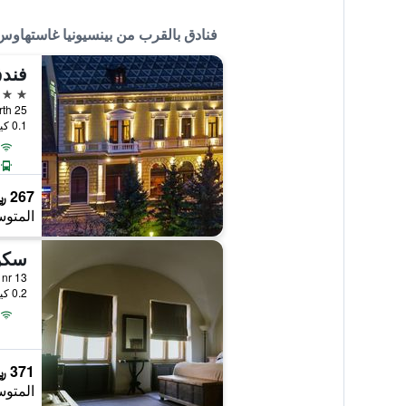
فنادق بالقرب من بينسيونيا غاستهاو
4 نجوم
n Oberth 25
0.1 كيلومتر عن وسط المدينة
267 ﷼
المتوس
سكن
Scolii, nr 13, س
0.2 كيلومتر عن وسط المدينة
371 ﷼
المتوس