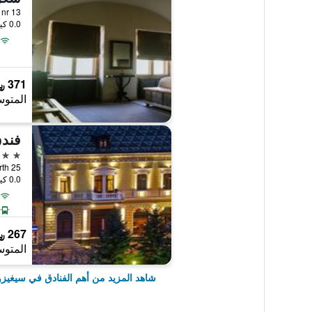
Scolii, nr 13, س
0.0 كيلومتر عن وسط المدينة
371 ﷼
المتوس
4 نجوم
n Oberth 25
0.0 كيلومتر عن وسط المدينة
267 ﷼
المتوس
شاهد المزيد من أهم الفنادق في سيغيزو