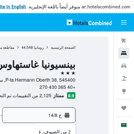
ar.hotelscombined.com
متوفر أيضاً باللغة الإنجليزية.
site in English
رحلات طيران
الصفحة الرئيسية
رومانيا
44,548
مقاطعة م
فنادق
بينسيونيا غاستهاو
سيارات
3 نجوم
حزم العروض
P-ta Hermann Oberth 38, 545400, سيغيزوارا, مقاطعة موريس, رومانيا
+40 365 430 270
استكشاف
ممتاز
2,125 من التقييمات تم التحقق منها
8.9
رحلات
ج 14/8
-
العَرَبِيَّة
2 من الضيوف، غرفة واحدة