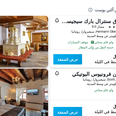
س آلتي بوست
فندق سنترال بارك سيجيسوارا
ممتاز 9.0
Herman, سيغيزوارا, رومانيا
واي فاي مجاني
موقف السيارات
خدمة النقل من وإلى المطار
عرض الصفقة
ط في الليلة
 فرونيوس البوتيكي
يغيزوارا, رومانيا
واي فاي مجاني
ط في الليلة
عرض الصفقة