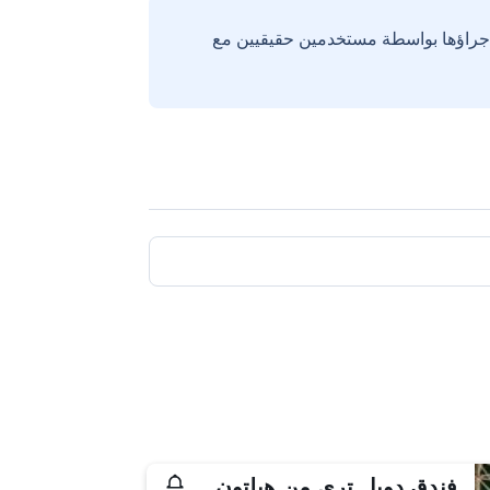
إجراؤها بواسطة مستخدمين حقيقيين مع
فندق دوبل تري من هيلتون سيغيسوارا - كافالير