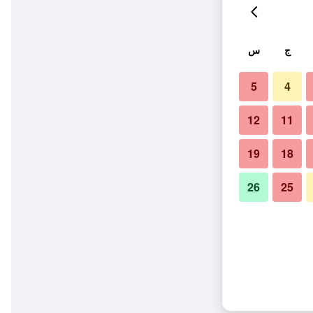
ج
س
5
4
12
11
19
18
26
25