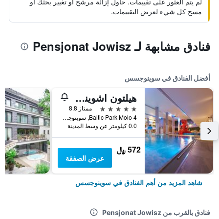
لم يتم العثور على تقييمات. حاول إزالة مرشح أو تغيير بحثك أو
مسح كل شيء لعرض التقييمات.
فنادق مشابهة لـ Pensjonat Jowisz
أفضل الفنادق في سوينوجسس
هيلتون اشوينواويشتشه ريزورت آند سبا
5 نجوم
ممتاز 8.8
Baltic Park Molo 4, سوينوجسس, محافظة بوميرانيا الغربية, بولندا
0.0 كيلومتر عن وسط المدينة
572 ﷼
عرض الصفقة
شاهد المزيد من أهم الفنادق في سوينوجسس
فنادق بالقرب من Pensjonat Jowisz