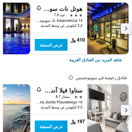
هوتل نات سونيوجسي
3 نجوم
جيد 7.9
ul. Kasprowicza 14, سوينوجسس, محافظة بوميرانيا الغربية, بولندا
0.2 كيلومتر عن وسط المدينة
410 ﷼
عرض الصفقة
شاهد المزيد من الفنادق القريبة
فنادق رخيصة في سوينوجسس
ستاوا فيلا آند أبارت
2 نجمتين
ممتاز 8.7
Marszalka Józefa Pilsudskiego 1A, سوينوجسس, محافظة بوميرانيا الغربية, بولندا
0.2 كيلومتر عن وسط المدينة
197 ﷼
عرض الصفقة