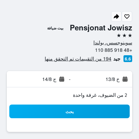
Pensjonat Jowisz
بيت ضيافة
3 نجوم
سوينوجسس، بولندا
+48 918 885 110
جيد
194 من التقييمات تم التحقق منها
6.6
خ 13/8
-
ج 14/8
2 من الضيوف، غرفة واحدة
بحث