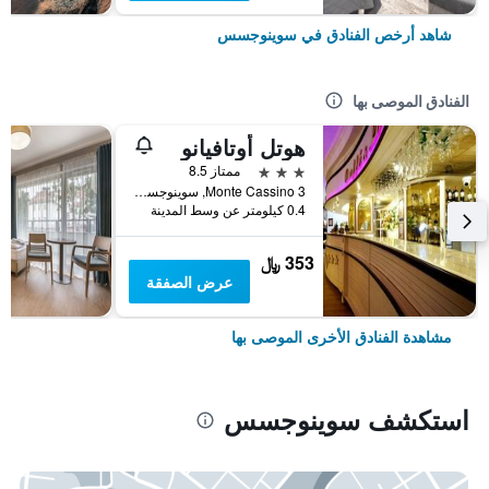
شاهد أرخص الفنادق في سوينوجسس
الفنادق الموصى بها
هوتل أوتافيانو
3 نجوم
ممتاز 8.5
Monte Cassino 3, سوينوجسس, محافظة بوميرانيا الغربية, بولندا
0.4 كيلومتر عن وسط المدينة
353 ﷼
عرض الصفقة
مشاهدة الفنادق الأخرى الموصى بها
استكشف سوينوجسس