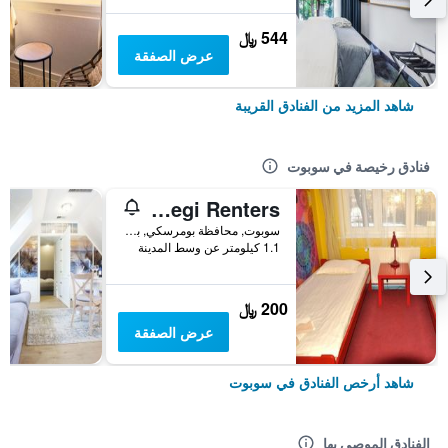
544 ﷼
عرض الصفقة
شاهد المزيد من الفنادق القريبة
فنادق رخيصة في سوبوت
Easy Stay Victus Sopot Walk to the Pier by Noclegi Renters
سوبوت, محافظة بومرسكي, بولندا
1.1 كيلومتر عن وسط المدينة
200 ﷼
عرض الصفقة
شاهد أرخص الفنادق في سوبوت
الفنادق الموصى بها