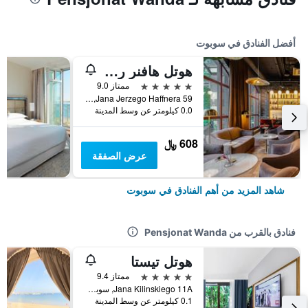
أفضل الفنادق في سوبوت
هوتل هافنر ريزورت آند سبا - ديستيجو هوتلز
5 نجوم
ممتاز 9.0
Jana Jerzego Haffnera 59, سوبوت, محافظة بومرسكي, بولندا
0.0 كيلومتر عن وسط المدينة
608 ﷼
عرض الصفقة
شاهد المزيد من أهم الفنادق في سوبوت
فنادق بالقرب من Pensjonat Wanda
هوتل تيستا
5 نجوم
ممتاز 9.4
Jana Kilinskiego 11A, سوبوت, محافظة بومرسكي, بولندا
0.1 كيلومتر عن وسط المدينة