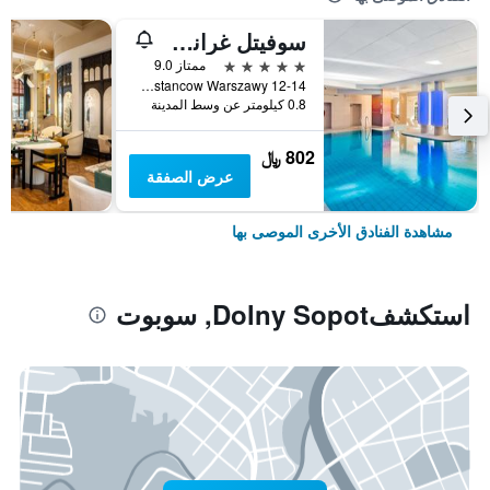
سوفيتل غراند سوبوت
5 نجوم
ممتاز 9.0
Ul. Powstancow Warszawy 12-14, سوبوت, محافظة بومرسكي, بولندا
0.8 كيلومتر عن وسط المدينة
802 ﷼
عرض الصفقة
مشاهدة الفنادق الأخرى الموصى بها
استكشفDolny Sopot, سوبوت