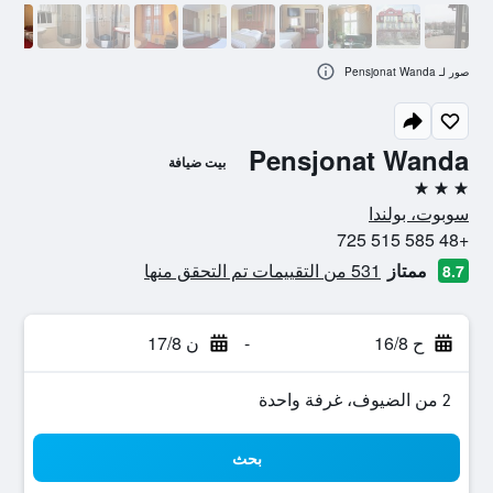
صور لـ Pensjonat Wanda
Pensjonat Wanda
بيت ضيافة
3 نجوم
سوبوت، بولندا
+48 585 515 725
ممتاز
531 من التقييمات تم التحقق منها
8.7
ح 16/8
-
ن 17/8
2 من الضيوف، غرفة واحدة
بحث