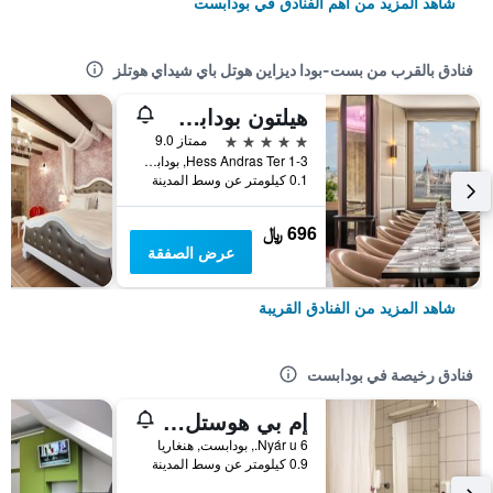
شاهد المزيد من أهم الفنادق في بودابست
فنادق بالقرب من بست-بودا ديزاين هوتل باي شيداي هوتلز
هيلتون بودابست
5 نجوم
ممتاز 9.0
Hess Andras Ter 1-3, بودابست, هنغاريا
0.1 كيلومتر عن وسط المدينة
696 ﷼
عرض الصفقة
شاهد المزيد من الفنادق القريبة
فنادق رخيصة في بودابست
إم بي هوستل بودابيست
6 Nyár u., بودابست, هنغاريا
0.9 كيلومتر عن وسط المدينة