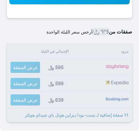
صفقات من
595 ﷼
/
أرخص سعر الليلة الواحدة
مزود
الإجمالي في الليلة
595 ﷼
عرض الصفقة
599 ﷼
عرض الصفقة
639 ﷼
عرض الصفقة
11 صفقة إضافية لـ بست-بودا ديزاين هوتل باي شيداي هوتلز