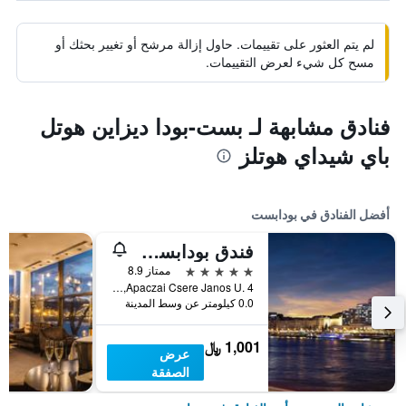
لم يتم العثور على تقييمات. حاول إزالة مرشح أو تغيير بحثك أو
مسح كل شيء لعرض التقييمات.
فنادق مشابهة لـ بست-بودا ديزاين هوتل
باي شيداي هوتلز
أفضل الفنادق في بودابست
فندق بودابست ماريوت
5 نجوم
ممتاز 8.9
Apaczai Csere Janos U. 4, بودابست, هنغاريا
0.0 كيلومتر عن وسط المدينة
1,001 ﷼
عرض
الصفقة