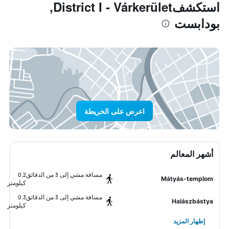
استكشفDistrict I - Várkerület,
بودابست
اعرض على الخريطة
أشهر المعالم
مسافة مشي إلى 3 من الدقائق
0.2
Mátyás-templom
كيلومتر
مسافة مشي إلى 3 من الدقائق
0.3
Halászbástya
كيلومتر
إظهار المزيد