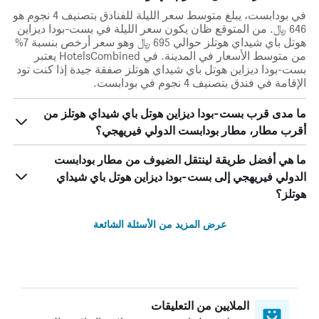
في بودابست، يبلغ متوسط ​​سعر الليلة للفنادق بتصنيف 4 نجوم هو
646 ﷼. من المتوقع ظان يكون سعر الليلة في بست-بودا ديزاين
هوتل باي شيداي هوتلز حوالي 695 ﷼ وهو سعر أرخص بنسبة 7%
من متوسط الأسعار في المدينة. في HotelsCombined يعتبر
بست-بودا ديزاين هوتل باي شيداي هوتلز صفقة جيدة إذا كنت تود
الإقامة في فندق بتصنيف 4 نجوم في بودابست.
ما مدى قرب بست-بودا ديزاين هوتل باي شيداي هوتلز من
أقرب مطار، مطار بودابست الدولي فيريهجي؟
ما هي أفضل طريقة لينتقل الضيوف من مطار بودابست
الدولي فيريهجي إلى بست-بودا ديزاين هوتل باي شيداي
هوتلز؟
عرض المزيد من الأسئلة الشائعة
الملايين من التعليقات