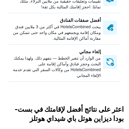
تقييمات وتعليقات حقيقية من ملايين النزلاء، مثلك
تمامًا. احجز إقامتك المثالية بكل ثقة!
أفضل صفقات الفنادق
يبحث HotelsCombined في أكثر من 3 ملايين فندق
ومكان إقامة ويجمعهم في مكان واحد حتى تتمكن من
مقارنة أماكن الإقامة المثالية.
إلغاء مجاني
من الوارد أن تتغير الخطط — نتفهم ذلك. ولهذا يمكنك
البحث وحجز فنادق وأماكن إقامة على
HotelsCombined من وكالات السفر التي تقدم خدمة
الإلغاء المجاني
اعثر على نتائج أفضل لإقامتك في بست-
بودا ديزاين هوتل باي شيداي هوتلز