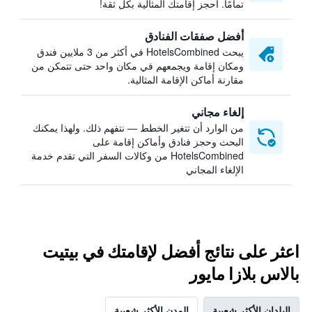
تمامًا. احجز إقامتك المثالية بكل ثقة!
أفضل صفقات الفنادق
يبحث HotelsCombined في أكثر من 3 ملايين فندق
ومكان إقامة ويجمعهم في مكان واحد حتى تتمكن من
مقارنة أماكن الإقامة المثالية.
إلغاء مجاني
من الوارد أن تتغير الخطط — نتفهم ذلك. ولهذا يمكنك
البحث وحجز فنادق وأماكن إقامة على
HotelsCombined من وكالات السفر التي تقدم خدمة
الإلغاء المجاني
اعثر على نتائج أفضل لإقامتك في بيتيت
بالاس بلازا مايور
البلدان الأكثر شعبية
المدن الأكثر شعبية