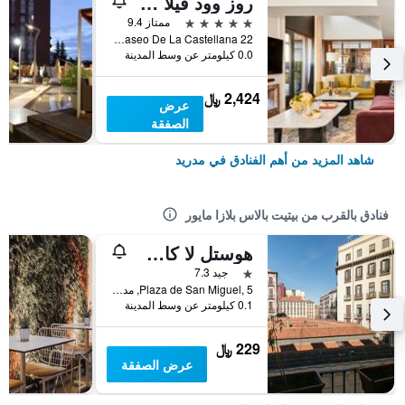
روز وود فيلا ماجنا
5 نجوم
ممتاز 9.4
Paseo De La Castellana 22, مدريد, أسبانيا
0.0 كيلومتر عن وسط المدينة
2,424 ﷼
عرض
الصفقة
شاهد المزيد من أهم الفنادق في مدريد
فنادق بالقرب من بيتيت بالاس بلازا مايور
هوستل لا كاسا دي لا بلازا
نجمة واحدة
جيد 7.3
Plaza de San Miguel, 5, مدريد, أسبانيا
0.1 كيلومتر عن وسط المدينة
229 ﷼
عرض الصفقة