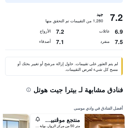
7.2
جيد
1,280 من التقييمات تم التحقق منها
7.2
6.9
عائلات
الأزواج
7.1
7.5
منفرد
أصدقاء
لم يتم العثور على تقييمات. حاول إزالة مرشح أو تغيير بحثك أو
مسح كل شيء لعرض التقييمات.
فنادق مشابهة لـ بيترا جيت هوتل
أفضل الفنادق في وادي موسى
منتجع موڤنبيك البتراء
متر 50 من مركز الزوار، بوابة البتراء, وادي موسى, الأردن