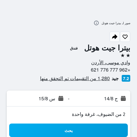
صور لـ بيترا جيت هوتل
بيترا جيت هوتل
فندق
2 نجمتين
وادي موسى، الأردن
+962 777 776 621
جيد
1,280 من التقييمات تم التحقق منها
7.2
ج 14/8
-
س 15/8
2 من الضيوف، غرفة واحدة
بحث