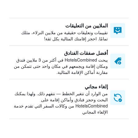
الملايين من التعليقات
تقييمات وتعليقات حقيقية من ملايين النزلاء، مثلك
تمامًا. احجز إقامتك المثالية بكل ثقة!
أفضل صفقات الفنادق
يبحث HotelsCombined في أكثر من 3 ملايين فندق
ومكان إقامة ويجمعهم في مكان واحد حتى تتمكن من
مقارنة أماكن الإقامة المثالية.
إلغاء مجاني
من الوارد أن تتغير الخطط — نتفهم ذلك. ولهذا يمكنك
البحث وحجز فنادق وأماكن إقامة على
HotelsCombined من وكالات السفر التي تقدم خدمة
الإلغاء المجاني