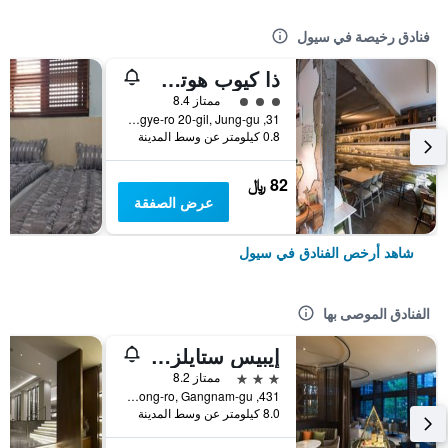
فنادق رخيصة في سيول
ذا كيوب هوتل - دار ضيافة
تقييم فئة 3
ممتاز 8.4
31, Toegye-ro 20-gil, Jung-gu, سيول, كوريا الجنوبية
0.8 كيلومتر عن وسط المدينة
82 ﷼
عرض الصفقة
شاهد أرخص الفنادق في سيول
الفنادق الموصى بها
إيبيس ستايلز أمباسادور سيول غانغنام
3 نجوم
ممتاز 8.2
431, Samseong-ro, Gangnam-gu, سيول, كوريا الجنوبية
8.0 كيلومتر عن وسط المدينة