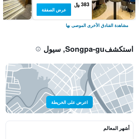
383 ﷼
عرض الصفقة
مشاهدة الفنادق الأخرى الموصى بها
استكشفSongpa-gu, سيول
اعرض على الخريطة
أشهر المعالم