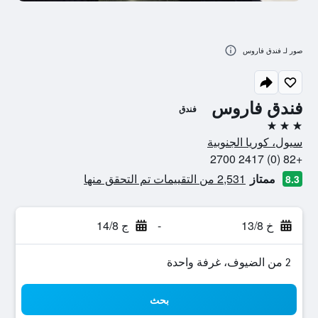
صور لـ فندق فاروس
فندق فاروس
فندق
3 نجوم
سيول، كوريا الجنوبية
+82 (0) 2417 2700
ممتاز
2,531 من التقييمات تم التحقق منها
8.3
خ 13/8
-
ج 14/8
2 من الضيوف، غرفة واحدة
بحث