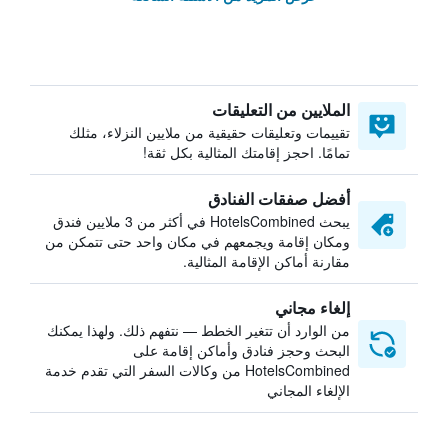
الملايين من التعليقات
تقييمات وتعليقات حقيقية من ملايين النزلاء، مثلك
تمامًا. احجز إقامتك المثالية بكل ثقة!
أفضل صفقات الفنادق
يبحث HotelsCombined في أكثر من 3 ملايين فندق
ومكان إقامة ويجمعهم في مكان واحد حتى تتمكن من
مقارنة أماكن الإقامة المثالية.
إلغاء مجاني
من الوارد أن تتغير الخطط — نتفهم ذلك. ولهذا يمكنك
البحث وحجز فنادق وأماكن إقامة على
HotelsCombined من وكالات السفر التي تقدم خدمة
الإلغاء المجاني