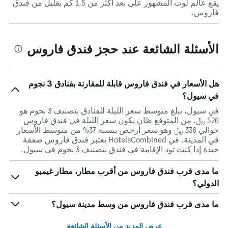
يقع عالم لوت المشهور على بعد أكثر من 1.5 كم بقليل من فندق
فاروس.
الأسئلة الشائعة عند حجز فندق فاروس
هل الأسعار في فندق فاروس قابلة للمقارنة بفنادق 3 نجوم
في سيول؟
في سيول، يبلغ متوسط ​​سعر الليلة للفنادق بتصنيف 3 نجوم هو
526 ﷼. من المتوقع ظان يكون سعر الليلة في فندق فاروس
حوالي 336 ﷼ وهو سعر أرخص بنسبة 37% من متوسط الأسعار
في المدينة. في HotelsCombined يعتبر فندق فاروس صفقة
جيدة إذا كنت تود الإقامة في فندق بتصنيف 3 نجوم في سيول.
ما مدى قرب فندق فاروس من أقرب مطار، مطار غيمبو
الدولي؟
ما مدى قرب فندق فاروس من وسط مدينة سيول؟
عرض المزيد من الأسئلة الشائعة