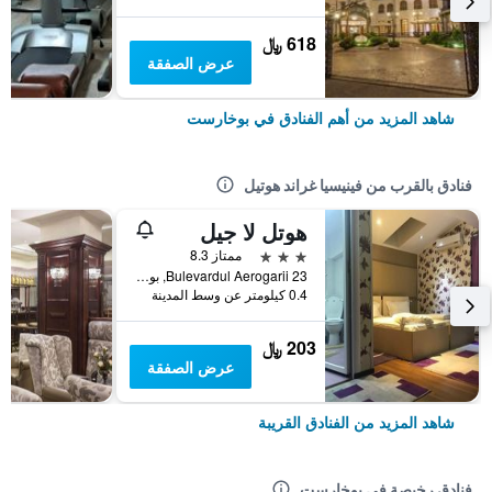
618 ﷼
عرض الصفقة
شاهد المزيد من أهم الفنادق في بوخارست
فنادق بالقرب من فينيسيا غراند هوتيل
هوتل لا جيل
3 نجوم
ممتاز 8.3
Bulevardul Aerogarii 23, بوخارست, رومانيا
0.4 كيلومتر عن وسط المدينة
203 ﷼
عرض الصفقة
شاهد المزيد من الفنادق القريبة
فنادق رخيصة في بوخارست