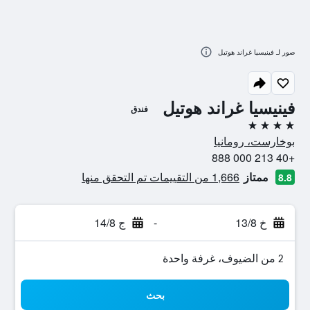
صور لـ فينيسيا غراند هوتيل
فينيسيا غراند هوتيل
فندق
4 نجوم
بوخارست، رومانيا
+40 213 000 888
ممتاز
1,666 من التقييمات تم التحقق منها
8.8
خ 13/8
-
ج 14/8
2 من الضيوف، غرفة واحدة
بحث