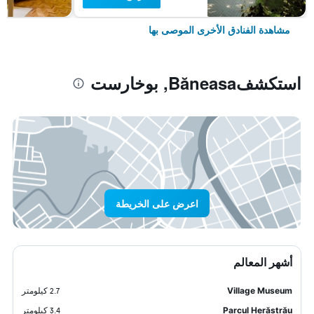
مشاهدة الفنادق الأخرى الموصى بها
استكشفBăneasa, بوخارست
اعرض على الخريطة
أشهر المعالم
Village Museum
2.7 كيلومتر
Parcul Herăstrău
3.4 كيلومتر