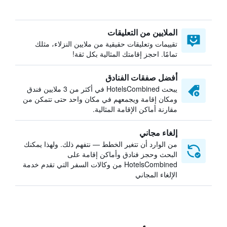
الملايين من التعليقات
تقييمات وتعليقات حقيقية من ملايين النزلاء، مثلك
تمامًا. احجز إقامتك المثالية بكل ثقة!
أفضل صفقات الفنادق
يبحث HotelsCombined في أكثر من 3 ملايين فندق
ومكان إقامة ويجمعهم في مكان واحد حتى تتمكن من
مقارنة أماكن الإقامة المثالية.
إلغاء مجاني
من الوارد أن تتغير الخطط — نتفهم ذلك. ولهذا يمكنك
البحث وحجز فنادق وأماكن إقامة على
HotelsCombined من وكالات السفر التي تقدم خدمة
الإلغاء المجاني