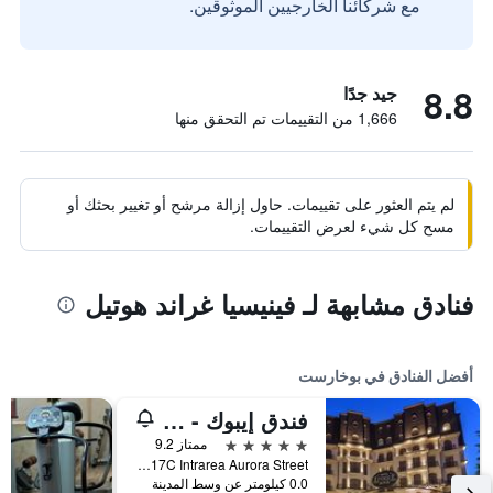
مع شركائنا الخارجيين الموثوقين.
8.8
جيد جدًا
1,666 من التقييمات تم التحقق منها
لم يتم العثور على تقييمات. حاول إزالة مرشح أو تغيير بحثك أو
مسح كل شيء لعرض التقييمات.
فنادق مشابهة لـ فينيسيا غراند هوتيل
أفضل الفنادق في بوخارست
فندق إيبوك - رولي ىند شاتو
5 نجوم
ممتاز 9.2
17C Intrarea Aurora Street, بوخارست, رومانيا
0.0 كيلومتر عن وسط المدينة