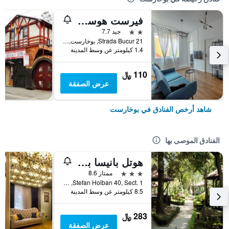
فيرست هوستل بوكور 21
2 نجمتين
جيد 7.7
21 Strada Bucur, بوخارست, رومانيا
1.4 كيلومتر عن وسط المدينة
110 ﷼
عرض الصفقة
شاهد أرخص الفنادق في بوخارست
الفنادق الموصى بها
هوتل بانيسا بارك
3 نجوم
ممتاز 8.6
Stefan Holban 40, Sect. 1, بوخارست, رومانيا
8.5 كيلومتر عن وسط المدينة
283 ﷼
عرض الصفقة